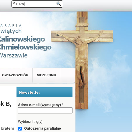
GWIAZDOZBIÓR
NIEZBĘDNIK
Newsletter
ok B,
Adres e-mail (wymagany)
*
Wybierz listę(y):
Ogłoszenia parafialne
 bratem