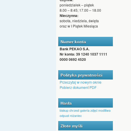
poniedziałek – piątek
8.00 – 8:45; 17.00 – 18.00
Nieczynna:
sobota, niedziela, święta
oraz w I Piątek Miesiąca
Numer konta
Bank PEKAO S.A.
Nr konta: 39 1240 1037 1111
0000 0692 4520
Polityka prywatności
Przeczytaj w nowym oknie
Pobierz dokument PDF
Hasła
biskup
chrzest
galeria zdjęć
modlitwa
odpust
różaniec
Złote myśli