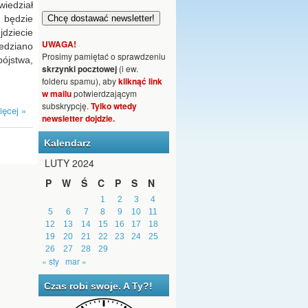
iedział
 będzie
jdziecie
UWAGA!
edziano
Prosimy pamiętać o sprawdzeniu
ójstwa,
skrzynki pocztowej
(i ew.
folderu spamu), aby
kliknąć link
w mailu
potwierdzającym
subskrypcję.
Tylko wtedy
ięcej »
newsletter dojdzie.
Kalendarz
LUTY 2024
P
W
Ś
C
P
S
N
1
2
3
4
5
6
7
8
9
10
11
12
13
14
15
16
17
18
19
20
21
22
23
24
25
26
27
28
29
« sty
mar »
Czas robi swoje. A Ty?!