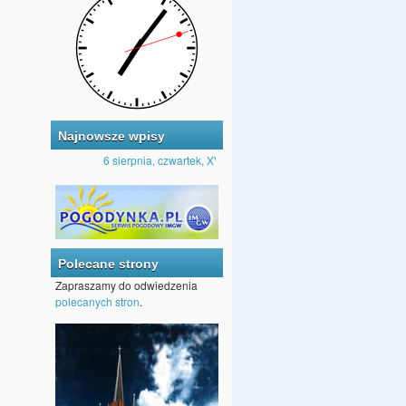
Najnowsze wpisy
6 sierpnia, czwartek, XVIII Tydzień zwykły, Rok A, II
•
2 sierpnia 20
Polecane strony
Zapraszamy do odwiedzenia
polecanych stron
.