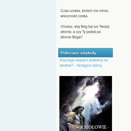
Czas ucieka, śmierć nie minie,
wieczność czeka.
Chcesz, aby Bóg był po Twojej
stronie, a czy Ty jesteś po
stronie Boga?
Jeśli ktoś chce się dostać do
nieba, nie może być
człowiekiem nienawiści.
Polecane artykuły
Dlaczego skazani jesteśmy na
Nawet kąkol może Bóg
idiotów? – Grzegorz Górny
przeistoczyć w pszenicę.
Dajmy Bogu szansę, by nas
przemienił, aby na nowo
pojawiło się w nas Boże
tchnienie.