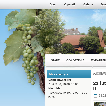
Start
O parafii
Galeria
Dus
START
OGŁOSZENIA
WYDARZEN
MŁODZIEŻ Z NASZEJ PARAFII
WSPÓL
Archiw
Msza święta
Dzień powszedni:
23 lu
7:00, 9:00, 18:00, 19:00
II
Niedziela:
7:30, 9:00, 10:30, 12:00, 18:00,
23.02
20:00