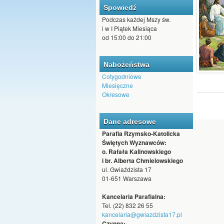
Spowiedź
Podczas każdej Mszy św.
i w I Piątek Miesiąca
od 15:00 do 21:00
Nabożeństwa
Cotygodniowe
Miesięczne
Okresowe
Dane adresowe
Parafia Rzymsko-Katolicka
Świętych Wyznawców:
o. Rafała Kalinowskiego
i br. Alberta Chmielowskiego
ul. Gwiaździsta 17
01-651 Warszawa
Kancelaria Parafialna:
Tel. (22) 832 26 55
kancelaria@gwiazdzista17.pl
Czynna: