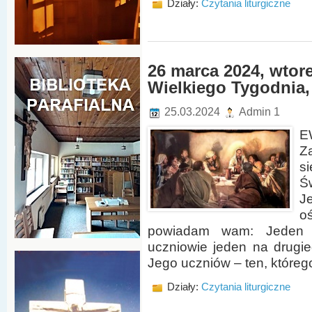
Działy:
Czytania liturgiczne
26 marca 2024, wtore
Wielkiego Tygodnia, 
25.03.2024
Admin 1
E
Z
s
Ś
J
o
powiadam wam: Jeden 
uczniowie jeden na drugi
Jego uczniów – ten, któreg
Działy:
Czytania liturgiczne