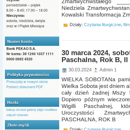
Zmartwychwstałego __
poniedziałek – piątek
Niedziela Zmartwychwstan
8.00 – 8:45; 17.00 – 18.00
Kowalski Transformacja 
Nieczynna:
sobota, niedziela, święta
Działy:
Czytania liturgiczne
,
fil
oraz w I Piątek Miesiąca
Numer konta
Bank PEKAO S.A.
30 marca 2024, sobot
Nr konta: 39 1240 1037 1111
Paschalna, Rok B, II
0000 0692 4520
30.03.2024
Admin 1
Polityka prywatności
WIELKA SOBOTANa pamiąt
Przeczytaj w nowym oknie
Wielka Sobota jest dniem al
Pobierz dokument PDF
cały dzień żadnej Mszy Świ
Dopiero późnym wieczorem
Hasła
Wigilli Paschalnej, k
biskup
chrzest
galeria zdjęć
modlitwa
Uroczystości Zmartwy
odpust
różaniec
PASCHALNA, ROK B
Złote myśli
Działy:
Czytania liturgiczne