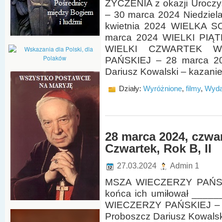
ŻYCZENIA z okazji Uroczy
– 30 marca 2024 Niedziel
kwietnia 2024 WIELKA 
marca 2024 WIELKI PIĄTE
WIELKI CZWARTEK W
PAŃSKIEJ – 28 marca 20
Dariusz Kowalski – kazanie 
Działy:
Wyróżnione
,
filmy
,
Wyda
28 marca 2024, czwar
Czwartek, Rok B, II
27.03.2024
Admin 1
MSZA WIECZERZY PAŃSKI
końca ich umiłował ___
WIECZERZY PAŃSKIEJ – 2
Proboszcz Dariusz Kowalski