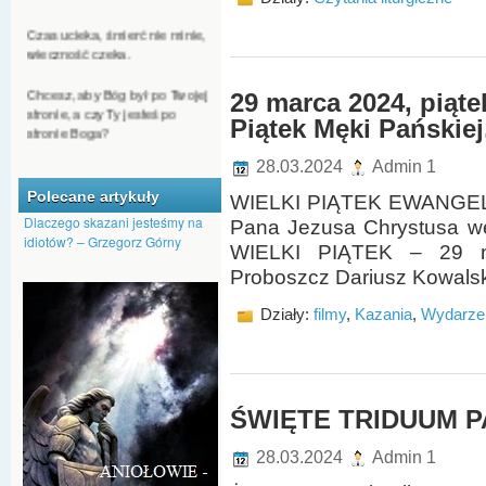
Czas ucieka, śmierć nie minie,
wieczność czeka.
Chcesz, aby Bóg był po Twojej
stronie, a czy Ty jesteś po
29 marca 2024, piąte
stronie Boga?
Piątek Męki Pańskiej,
Jeśli ktoś chce się dostać do
28.03.2024
Admin 1
nieba, nie może być
człowiekiem nienawiści.
Polecane artykuły
WIELKI PIĄTEK EWANGELIA
Dlaczego skazani jesteśmy na
Pana Jezusa Chrystusa w
Nawet kąkol może Bóg
idiotów? – Grzegorz Górny
przeistoczyć w pszenicę.
WIELKI PIĄTEK – 29 m
Proboszcz Dariusz Kowalski
Dajmy Bogu szansę, by nas
przemienił, aby na nowo
Działy:
filmy
,
Kazania
,
Wydarze
pojawiło się w nas Boże
tchnienie.
ŚWIĘTE TRIDUUM 
28.03.2024
Admin 1