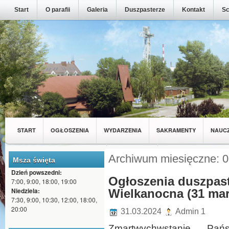
Start
O parafii
Galeria
Duszpasterze
Kontakt
Sc
START
OGŁOSZENIA
WYDARZENIA
SAKRAMENTY
NAUC
MŁODZIEŻ Z NASZEJ PARAFII
WSPÓLNOTY
Archiwum miesięczne: 
Msza święta
Dzień powszedni:
Ogłoszenia duszpaste
7:00, 9:00, 18:00, 19:00
Niedziela:
Wielkanocna (31 mar
7:30, 9:00, 10:30, 12:00, 18:00,
20:00
31.03.2024
Admin 1
Zmartwychwstanie Pańs