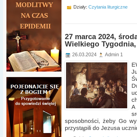
Działy:
Czytania liturgiczne
27 marca 2024, środa
Wielkiego Tygodnia, 
26.03.2024
Admin 1
E
J
Ś
D
u
c
A
s
sposobności, żeby Go wy
przystąpili do Jezusa uczni