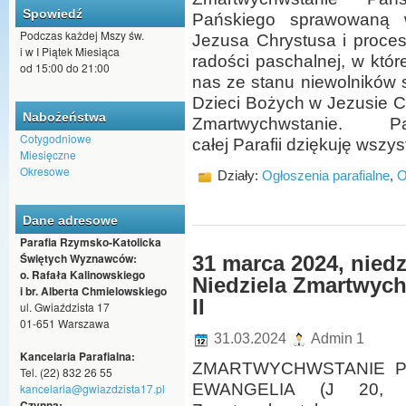
Spowiedź
Pańskiego sprawowaną 
Podczas każdej Mszy św.
Jezusa Chrystusa i proces
i w I Piątek Miesiąca
radości paschalnej, w któ
od 15:00 do 21:00
nas ze stanu niewolników 
Dzieci Bożych w Jezusie C
Nabożeństwa
Zmartwychwstanie. Pas
Cotygodniowe
całej Parafii dziękuję wszy
Miesięczne
Okresowe
Działy:
Ogłoszenia parafialne
,
O
Dane adresowe
Parafia Rzymsko-Katolicka
Świętych Wyznawców:
31 marca 2024, nied
o. Rafała Kalinowskiego
Niedziela Zmartwych
i br. Alberta Chmielowskiego
II
ul. Gwiaździsta 17
01-651 Warszawa
31.03.2024
Admin 1
Kancelaria Parafialna:
ZMARTWYCHWSTANIE P
Tel. (22) 832 26 55
EWANGELIA (J 20, 1-
kancelaria@gwiazdzista17.pl
Czynna: