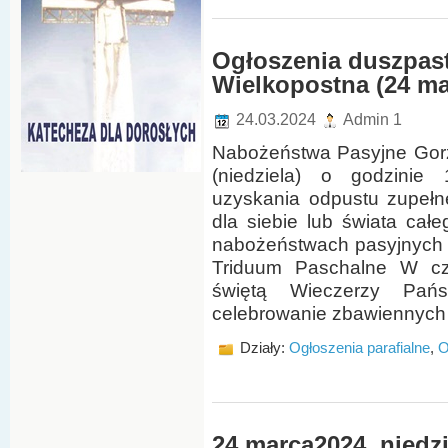
Ogłoszenia duszpaste
Wielkopostna (24 ma
24.03.2024
Admin 1
Nabożeństwa Pasyjne Gorz
(niedziela) o godzinie
uzyskania odpustu zupełne
dla siebie lub świata cał
nabożeństwach pasyjnych 
Triduum Paschalne W cz
świętą Wieczerzy Pańs
celebrowanie zbawiennych
Działy:
Ogłoszenia parafialne
,
O
24 marca2024, niedzi