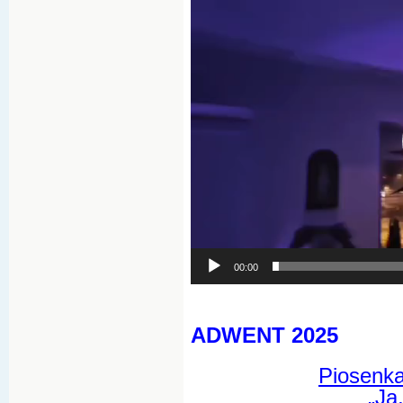
Odtwarzacz
video
00:00
ADWENT 2025
Piosenka
„Ja