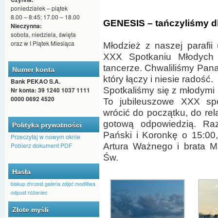
poniedziałek – piątek
8.00 – 8:45; 17.00 – 18.00
GENESIS – tańczyliśmy d
Nieczynna:
sobota, niedziela, święta
oraz w I Piątek Miesiąca
Młodzież z naszej parafii
XXX Spotkaniu Młodych 
tancerze. Chwaliliśmy Pana
Numer konta
który łączy i niesie radość.
Bank PEKAO S.A.
Spotkaliśmy się z młodymi 
Nr konta: 39 1240 1037 1111
7 sierpnia 2026, pią
0000 0692 4520
To jubileuszowe XXX sp
wrócić do początku, do rela
gotową odpowiedzią. Ra
Polityka prywatności
Pański i Koronkę o 15:00
Przeczytaj w nowym oknie
Artura Ważnego i brata M
Pobierz dokument PDF
Św.
Hasła
biskup
chrzest
galeria zdjęć
modlitwa
odpust
różaniec
Złote myśli