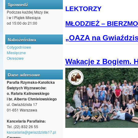
Spowiedź
LEKTORZY
Podczas każdej Mszy św.
i w I Piątek Miesiąca
MŁODZIEŻ – BIERZM
od 15:00 do 21:00
„OAZA na Gwiaździs
Nabożeństwa
Cotygodniowe
Miesięczne
Okresowe
Wakacje z Bogiem. H
Dane adresowe
Parafia Rzymsko-Katolicka
Świętych Wyznawców:
o. Rafała Kalinowskiego
i br. Alberta Chmielowskiego
ul. Gwiaździsta 17
01-651 Warszawa
Kancelaria Parafialna:
Tel. (22) 832 26 55
kancelaria@gwiazdzista17.pl
Czynna: