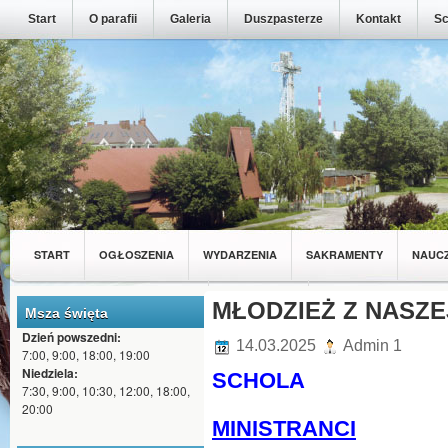
Start
O parafii
Galeria
Duszpasterze
Kontakt
Sc
START
OGŁOSZENIA
WYDARZENIA
SAKRAMENTY
NAUC
MŁODZIEŻ Z NASZEJ PARAFII
MŁODZIEŻ Z NASZE
WSPÓLNOTY
Msza święta
Dzień powszedni:
14.03.2025
Admin 1
7:00, 9:00, 18:00, 19:00
Niedziela:
SCHOLA
7:30, 9:00, 10:30, 12:00, 18:00,
20:00
MINISTRANCI