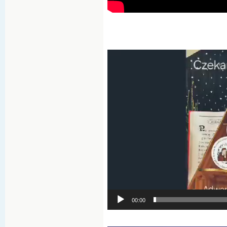
Odtwarzacz
video
00:00