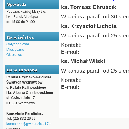
Spowiedź
ks. Tomasz Chruścik
Podczas każdej Mszy św.
Wikariusz parafii od 30 sie
i w I Piątek Miesiąca
od 15:00 do 21:00
ks. Krzysztof Lichota
Wikariusz parafii od 25 sie
Nabożeństwa
Cotygodniowe
Kontakt:
Miesięczne
E-mail:
Okresowe
ks. Michał Wilski
Dane adresowe
Wikariusz parafii od 25 sie
Parafia Rzymsko-Katolicka
Kontakt:
Świętych Wyznawców:
E-mail:
o. Rafała Kalinowskiego
i br. Alberta Chmielowskiego
ul. Gwiaździsta 17
01-651 Warszawa
Kancelaria Parafialna:
Tel. (22) 832 26 55
kancelaria@gwiazdzista17.pl
Czynna: