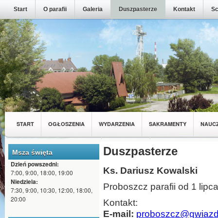
Start
O parafii
Galeria
Duszpasterze
Kontakt
Sc
START
OGŁOSZENIA
WYDARZENIA
SAKRAMENTY
NAUC
MŁODZIEŻ Z NASZEJ PARAFII
Duszpasterze
WSPÓLNOTY
Msza święta
Dzień powszedni:
Ks. Dariusz Kowalski
7:00, 9:00, 18:00, 19:00
Niedziela:
Proboszcz parafii od 1 lipc
7:30, 9:00, 10:30, 12:00, 18:00,
20:00
Kontakt:
E-mail:
proboszcz@gwiazdz