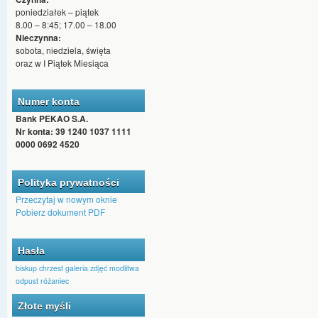
poniedziałek – piątek
8.00 – 8:45; 17.00 – 18.00
Nieczynna:
sobota, niedziela, święta
oraz w I Piątek Miesiąca
Numer konta
Bank PEKAO S.A.
Nr konta: 39 1240 1037 1111
0000 0692 4520
Polityka prywatności
Przeczytaj w nowym oknie
Pobierz dokument PDF
Hasła
biskup
chrzest
galeria zdjęć
modlitwa
odpust
różaniec
Złote myśli