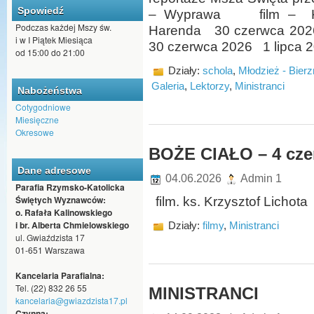
Spowiedź
– Wyprawa film – Ks. K
Podczas każdej Mszy św.
Harenda 30 czerwca 2026 
i w I Piątek Miesiąca
30 czerwca 2026 1 lipca 2
od 15:00 do 21:00
Działy:
schola
,
Młodzież - Bier
Galeria
,
Lektorzy
,
Ministranci
Nabożeństwa
Cotygodniowe
Miesięczne
Okresowe
BOŻE CIAŁO – 4 cze
Dane adresowe
04.06.2026
Admin 1
Parafia Rzymsko-Katolicka
Świętych Wyznawców:
film. ks. Krzysztof Lichota
o. Rafała Kalinowskiego
i br. Alberta Chmielowskiego
Działy:
filmy
,
Ministranci
ul. Gwiaździsta 17
01-651 Warszawa
Kancelaria Parafialna:
Tel. (22) 832 26 55
MINISTRANCI
kancelaria@gwiazdzista17.pl
Czynna: