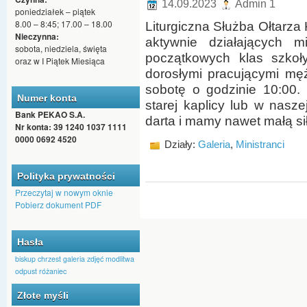
14.09.2023
Admin 1
poniedziałek – piątek
8.00 – 8:45; 17.00 – 18.00
Liturgiczna Służba Ołtarza
Nieczynna:
aktywnie działających m
sobota, niedziela, święta
początkowych klas szkoły
oraz w I Piątek Miesiąca
dorosłymi pracującymi mę
sobotę o godzinie 10:00. 
Numer konta
starej kaplicy lub w nasz
Bank PEKAO S.A.
darta i mamy nawet małą si
Nr konta: 39 1240 1037 1111
0000 0692 4520
Działy:
Galeria
,
Ministranci
Polityka prywatności
Przeczytaj w nowym oknie
Pobierz dokument PDF
Hasła
biskup
chrzest
galeria zdjęć
modlitwa
odpust
różaniec
Złote myśli