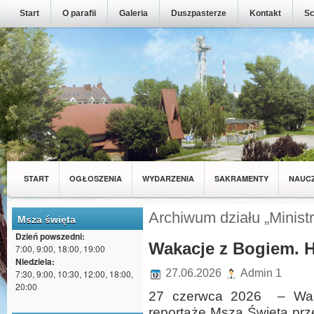
Start
O parafii
Galeria
Duszpasterze
Kontakt
Sc
START
OGŁOSZENIA
WYDARZENIA
SAKRAMENTY
NAUC
MŁODZIEŻ Z NASZEJ PARAFII
WSPÓLNOTY
Archiwum działu „Ministr
Msza święta
Dzień powszedni:
Wakacje z Bogiem. H
7:00, 9:00, 18:00, 19:00
Niedziela:
27.06.2026
Admin 1
7:30, 9:00, 10:30, 12:00, 18:00,
20:00
27 czerwca 2026 – Wak
reportaże Msza Święta 