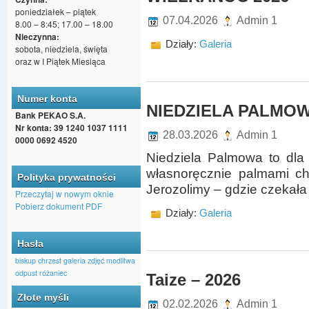
poniedziałek – piątek
07.04.2026
Admin 1
8.00 – 8:45; 17.00 – 18.00
Nieczynna:
Działy:
Galeria
sobota, niedziela, święta
oraz w I Piątek Miesiąca
Numer konta
NIEDZIELA PALMOWA
Bank PEKAO S.A.
Nr konta: 39 1240 1037 1111
28.03.2026
Admin 1
0000 0692 4520
Niedziela Palmowa to dla
własnoręcznie palmami ch
Polityka prywatności
Jerozolimy – gdzie czekała
Przeczytaj w nowym oknie
Pobierz dokument PDF
Działy:
Galeria
Hasła
biskup
chrzest
galeria zdjęć
modlitwa
odpust
różaniec
Taize – 2026
Złote myśli
02.02.2026
Admin 1