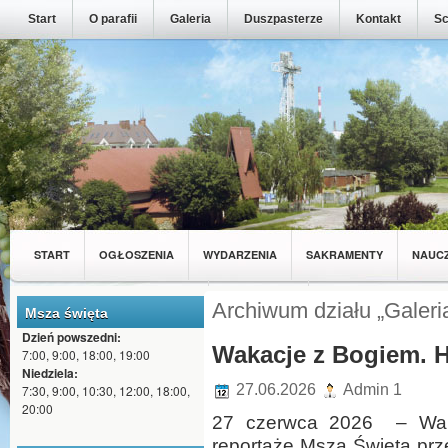
Start
O parafii
Galeria
Duszpasterze
Kontakt
Sc
START
OGŁOSZENIA
WYDARZENIA
SAKRAMENTY
NAUC
MŁODZIEŻ Z NASZEJ PARAFII
WSPÓLNOTY
Archiwum działu „Galeri
Msza święta
Dzień powszedni:
Wakacje z Bogiem. H
7:00, 9:00, 18:00, 19:00
Niedziela:
27.06.2026
Admin 1
7:30, 9:00, 10:30, 12:00, 18:00,
20:00
27 czerwca 2026 – Wak
reportaże Msza Święta 