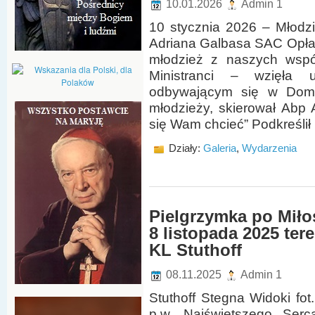
10.01.2026
Admin 1
10 stycznia 2026 – Młodz
Adriana Galbasa SAC Opłat
młodzież z naszych wspól
Ministranci – wzięła 
odbywającym się w Domu
młodzieży, skierował Abp 
się Wam chcieć” Podkreślił
Działy:
Galeria
,
Wydarzenia
Pielgrzymka po Miłos
8 listopada 2025 te
KL Stuthoff
08.11.2025
Admin 1
Stuthoff Stegna Widoki fo
p.w. Najświętszego Ser