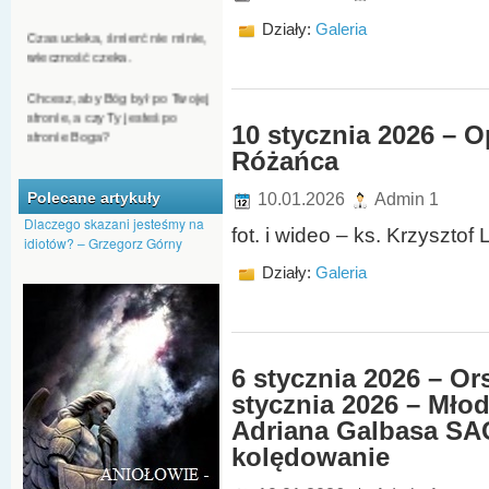
Czas ucieka, śmierć nie minie,
Działy:
Galeria
wieczność czeka.
Chcesz, aby Bóg był po Twojej
stronie, a czy Ty jesteś po
stronie Boga?
10 stycznia 2026 – 
Różańca
Jeśli ktoś chce się dostać do
nieba, nie może być
człowiekiem nienawiści.
Polecane artykuły
10.01.2026
Admin 1
Dlaczego skazani jesteśmy na
fot. i wideo – ks. Krzysztof
Nawet kąkol może Bóg
idiotów? – Grzegorz Górny
przeistoczyć w pszenicę.
Działy:
Galeria
Dajmy Bogu szansę, by nas
przemienił, aby na nowo
pojawiło się w nas Boże
tchnienie.
6 stycznia 2026 – Or
stycznia 2026 – Młod
Adriana Galbasa SAC
kolędowanie