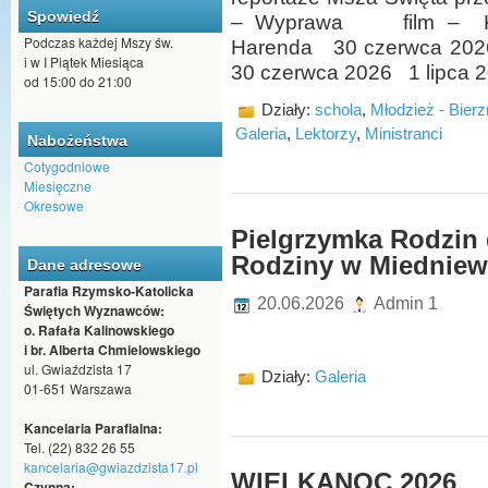
Spowiedź
– Wyprawa film – Ks. K
Podczas każdej Mszy św.
Harenda 30 czerwca 2026 
i w I Piątek Miesiąca
30 czerwca 2026 1 lipca 2
od 15:00 do 21:00
Działy:
schola
,
Młodzież - Bier
Galeria
,
Lektorzy
,
Ministranci
Nabożeństwa
Cotygodniowe
Miesięczne
Okresowe
Pielgrzymka Rodzin 
Rodziny w Miedniewi
Dane adresowe
Parafia Rzymsko-Katolicka
20.06.2026
Admin 1
Świętych Wyznawców:
o. Rafała Kalinowskiego
i br. Alberta Chmielowskiego
ul. Gwiaździsta 17
Działy:
Galeria
01-651 Warszawa
Kancelaria Parafialna:
Tel. (22) 832 26 55
kancelaria@gwiazdzista17.pl
WIELKANOC 2026
Czynna: