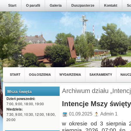
Start
O parafii
Galeria
Duszpasterze
Kontakt
Sc
START
OGŁOSZENIA
WYDARZENIA
SAKRAMENTY
NAUC
MŁODZIEŻ Z NASZEJ PARAFII
WSPÓLNOTY
Archiwum działu „Intenc
Msza święta
Dzień powszedni:
Intencje Mszy święt
7:00, 9:00, 18:00, 19:00
Niedziela:
01.09.2025
Admin 1
7:30, 9:00, 10:30, 12:00, 18:00,
20:00
w okresie od 3 sierpnia 
sierpnia 2026 07:00 śp.