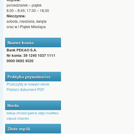
poniedziałek – piątek
8.00 – 8:45; 17.00 – 18.00
Nieczynna:
sobota, niedziela, święta
oraz w I Piątek Miesiąca
Numer konta
Bank PEKAO S.A.
Nr konta: 39 1240 1037 1111
0000 0692 4520
Polityka prywatności
Przeczytaj w nowym oknie
Pobierz dokument PDF
Hasła
biskup
chrzest
galeria zdjęć
modlitwa
odpust
różaniec
Złote myśli