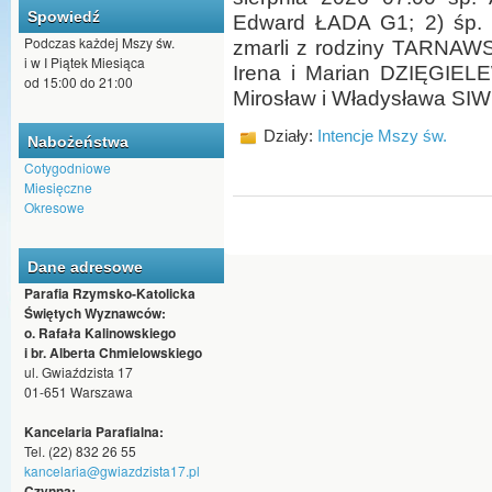
Spowiedź
Edward ŁADA G1; 2) śp. K
Podczas każdej Mszy św.
zmarli z rodziny TARNAW
i w I Piątek Miesiąca
Irena i Marian DZIĘGIEL
od 15:00 do 21:00
Mirosław i Władysława S
Działy:
Intencje Mszy św.
Nabożeństwa
Cotygodniowe
Miesięczne
Okresowe
Dane adresowe
Parafia Rzymsko-Katolicka
Świętych Wyznawców:
o. Rafała Kalinowskiego
i br. Alberta Chmielowskiego
ul. Gwiaździsta 17
01-651 Warszawa
Kancelaria Parafialna:
Tel. (22) 832 26 55
kancelaria@gwiazdzista17.pl
Czynna: