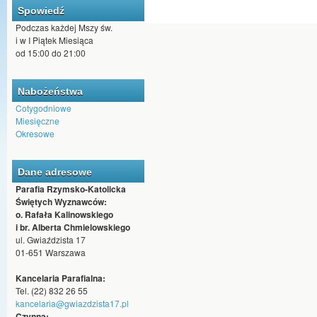
Spowiedź
Podczas każdej Mszy św.
i w I Piątek Miesiąca
od 15:00 do 21:00
Nabożeństwa
Cotygodniowe
Miesięczne
Okresowe
Dane adresowe
Parafia Rzymsko-Katolicka
Świętych Wyznawców:
o. Rafała Kalinowskiego
i br. Alberta Chmielowskiego
ul. Gwiaździsta 17
01-651 Warszawa
Kancelaria Parafialna:
Tel. (22) 832 26 55
kancelaria@gwiazdzista17.pl
Czynna: