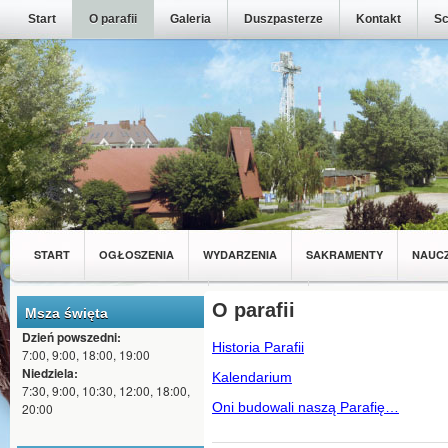
Start
O parafii
Galeria
Duszpasterze
Kontakt
Sc
START
OGŁOSZENIA
WYDARZENIA
SAKRAMENTY
NAUC
MŁODZIEŻ Z NASZEJ PARAFII
WSPÓLNOTY
O parafii
Msza święta
Dzień powszedni:
Historia Parafii
7:00, 9:00, 18:00, 19:00
Niedziela:
Kalendarium
7:30, 9:00, 10:30, 12:00, 18:00,
Oni budowali naszą Parafię…
20:00