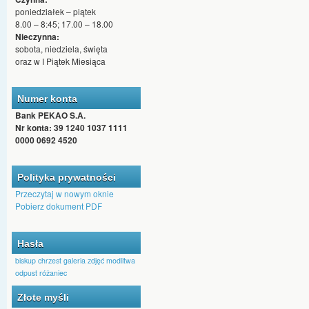
poniedziałek – piątek
8.00 – 8:45; 17.00 – 18.00
Nieczynna:
sobota, niedziela, święta
oraz w I Piątek Miesiąca
Numer konta
Bank PEKAO S.A.
Nr konta: 39 1240 1037 1111
0000 0692 4520
Polityka prywatności
Przeczytaj w nowym oknie
Pobierz dokument PDF
Hasła
biskup
chrzest
galeria zdjęć
modlitwa
odpust
różaniec
Złote myśli