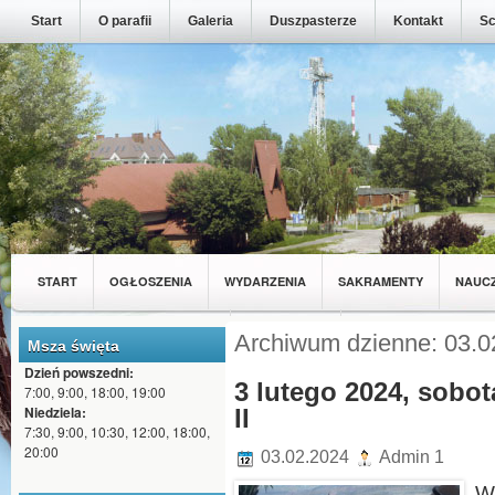
Start
O parafii
Galeria
Duszpasterze
Kontakt
Sc
START
OGŁOSZENIA
WYDARZENIA
SAKRAMENTY
NAUC
MŁODZIEŻ Z NASZEJ PARAFII
WSPÓLNOTY
Archiwum dzienne: 03.0
Msza święta
Dzień powszedni:
3 lutego 2024, sobot
7:00, 9:00, 18:00, 19:00
Niedziela:
II
7:30, 9:00, 10:30, 12:00, 18:00,
20:00
03.02.2024
Admin 1
W