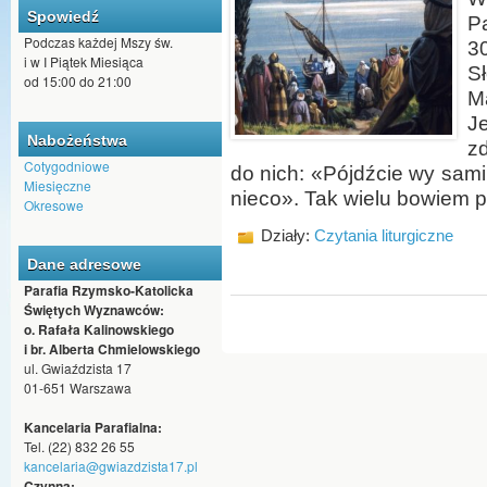
Spowiedź
P
Podczas każdej Mszy św.
3
i w I Piątek Miesiąca
S
od 15:00 do 21:00
M
Je
Nabożeństwa
zd
Cotygodniowe
do nich: «Pójdźcie wy sami
Miesięczne
nieco». Tak wielu bowiem p
Okresowe
Działy:
Czytania liturgiczne
Dane adresowe
Parafia Rzymsko-Katolicka
Świętych Wyznawców:
o. Rafała Kalinowskiego
i br. Alberta Chmielowskiego
ul. Gwiaździsta 17
01-651 Warszawa
Kancelaria Parafialna:
Tel. (22) 832 26 55
kancelaria@gwiazdzista17.pl
Czynna: