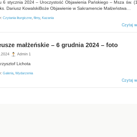
 6 stycznia 2024 – Uroczystość Objawienia Pańskiego – Msza św. (1
 ks. Dariusz KowalskiBoże Objawienie w Sakramencie Małżeństwa…
y:
Czytania liturgiczne
,
filmy
,
Kazania
Czytaj w
eusze małżeńskie – 6 grudnia 2024 – foto
.2024
Admin 1
Krzysztof Lichota
y:
Galeria
,
Wydarzenia
Czytaj w