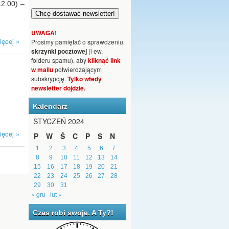
2.00) –
UWAGA!
ięcej »
Prosimy pamiętać o sprawdzeniu
skrzynki pocztowej
(i ew.
folderu spamu), aby
kliknąć link
w mailu
potwierdzającym
subskrypcję.
Tylko wtedy
newsletter dojdzie.
Kalendarz
STYCZEŃ 2024
ięcej »
P
W
Ś
C
P
S
N
1
2
3
4
5
6
7
8
9
10
11
12
13
14
15
16
17
18
19
20
21
22
23
24
25
26
27
28
29
30
31
« gru
lut »
Czas robi swoje. A Ty?!