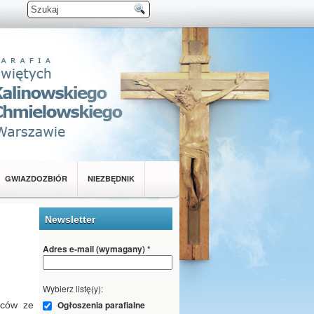
GWIAZDOZBIÓR
NIEZBĘDNIK
Newsletter
Adres e-mail (wymagany)
*
Wybierz listę(y):
Ogłoszenia parafialne
rców ze