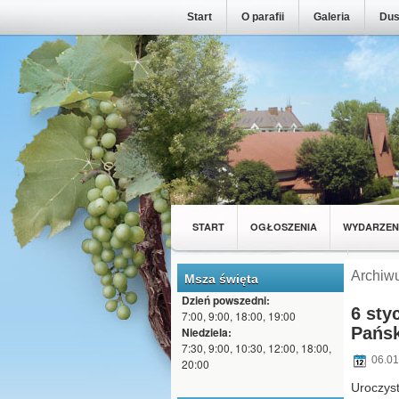
Start
O parafii
Galeria
Dus
START
OGŁOSZENIA
WYDARZEN
MŁODZIEŻ Z NASZEJ PARAFII
WSPÓL
Archiw
Msza święta
Dzień powszedni:
6 sty
7:00, 9:00, 18:00, 19:00
Pańsk
Niedziela:
7:30, 9:00, 10:30, 12:00, 18:00,
06.01
20:00
Uroczys