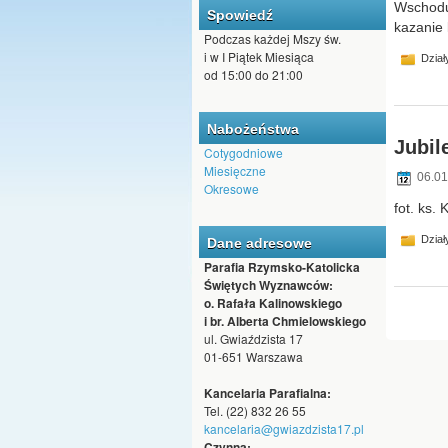
Wschodu
Spowiedź
kazanie
Podczas każdej Mszy św.
i w I Piątek Miesiąca
Dział
od 15:00 do 21:00
Nabożeństwa
Jubil
Cotygodniowe
Miesięczne
06.01
Okresowe
fot. ks. 
Dział
Dane adresowe
Parafia Rzymsko-Katolicka
Świętych Wyznawców:
o. Rafała Kalinowskiego
i br. Alberta Chmielowskiego
ul. Gwiaździsta 17
01-651 Warszawa
Kancelaria Parafialna:
Tel. (22) 832 26 55
kancelaria@gwiazdzista17.pl
Czynna: