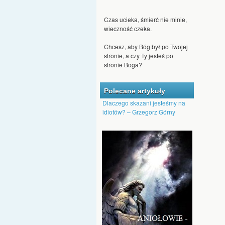
Czas ucieka, śmierć nie minie,
wieczność czeka.
Chcesz, aby Bóg był po Twojej
stronie, a czy Ty jesteś po
stronie Boga?
Jeśli ktoś chce się dostać do
nieba, nie może być
człowiekiem nienawiści.
Polecane artykuły
Dlaczego skazani jesteśmy na
Nawet kąkol może Bóg
idiotów? – Grzegorz Górny
przeistoczyć w pszenicę.
Dajmy Bogu szansę, by nas
przemienił, aby na nowo
pojawiło się w nas Boże
tchnienie.