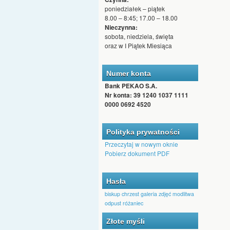
poniedziałek – piątek
8.00 – 8:45; 17.00 – 18.00
Nieczynna:
sobota, niedziela, święta
oraz w I Piątek Miesiąca
Numer konta
Bank PEKAO S.A.
Nr konta: 39 1240 1037 1111
0000 0692 4520
Polityka prywatności
Przeczytaj w nowym oknie
Pobierz dokument PDF
Hasła
biskup
chrzest
galeria zdjęć
modlitwa
odpust
różaniec
Złote myśli