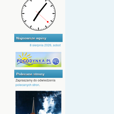
Najnowsze wpisy
8 sierpnia 2026, sobota, XVIII Tydzień zwykły, Rok A, II
•
•
Ogłosze
Polecane strony
Zapraszamy do odwiedzenia
polecanych stron
.