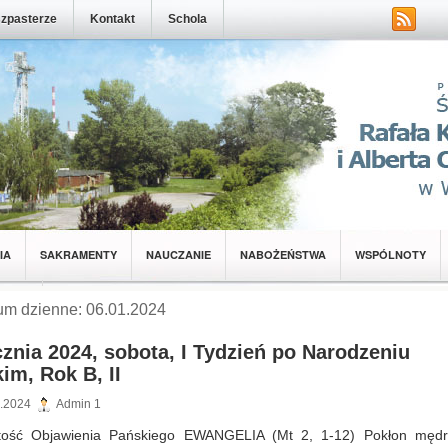
zpasterze
Kontakt
Schola
IA
SAKRAMENTY
NAUCZANIE
NABOŻEŃSTWA
WSPÓLNOTY
NOTY
um dzienne: 06.01.2024
cznia 2024, sobota, I Tydzień po Narodzeniu
im, Rok B, II
.2024
Admin 1
tość Objawienia Pańskiego EWANGELIA (Mt 2, 1-12) Pokłon męd