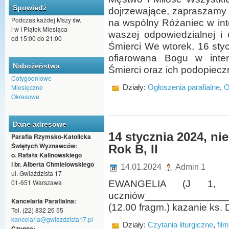
Spowiedź
dojrzewające, zapraszamy j
Podczas każdej Mszy św.
na wspólny Różaniec w int
i w I Piątek Miesiąca
waszej odpowiedzialnej i o
od 15:00 do 21:00
Śmierci We wtorek, 16 sty
ofiarowana Bogu w inten
Nabożeństwa
Śmierci oraz ich podopiecz
Cotygodniowe
Miesięczne
Działy:
Ogłoszenia parafialne
,
O
Okresowe
Dane adresowe
14 stycznia 2024, nie
Parafia Rzymsko-Katolicka
Świętych Wyznawców:
Rok B, II
o. Rafała Kalinowskiego
i br. Alberta Chmielowskiego
14.01.2024
Admin 1
ul. Gwiaździsta 17
01-651 Warszawa
EWANGELIA (J 1, 35
uczniów________________
Kancelaria Parafialna:
(12.00 fragm.) kazanie ks
Tel. (22) 832 26 55
kancelaria@gwiazdzista17.pl
Działy:
Czytania liturgiczne
,
fil
Czynna: