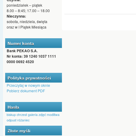
poniedziałek – piątek
8.00 – 8:45; 17.00 – 18.00
Nieczynna:
sobota, niedziela, święta
oraz w I Piątek Miesiąca
Numer konta
Bank PEKAO S.A.
Nr konta: 39 1240 1037 1111
0000 0692 4520
Polityka prywatności
Przeczytaj w nowym oknie
Pobierz dokument PDF
Hasła
biskup
chrzest
galeria zdjęć
modlitwa
odpust
różaniec
Złote myśli