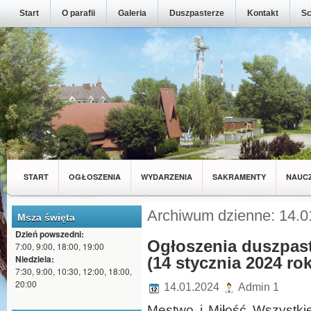
Start
O parafii
Galeria
Duszpasterze
Kontakt
Sc
START
OGŁOSZENIA
WYDARZENIA
SAKRAMENTY
NAUC
MŁODZIEŻ Z NASZEJ PARAFII
WSPÓLNOTY
Archiwum dzienne: 14.0
Msza święta
Dzień powszedni:
Ogłoszenia duszpast
7:00, 9:00, 18:00, 19:00
Niedziela:
(14 stycznia 2024 ro
7:30, 9:00, 10:30, 12:00, 18:00,
20:00
14.01.2024
Admin 1
Męstwo i Miłość Wszystkie 