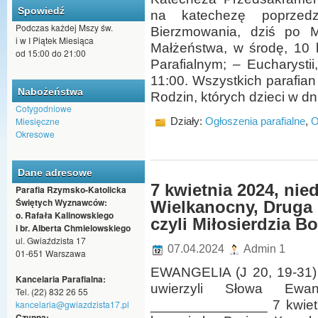
Spowiedź
na katechezę poprzedz
Podczas każdej Mszy św.
Bierzmowania, dziś po M
i w I Piątek Miesiąca
Małżeństwa, w środę, 10 
od 15:00 do 21:00
Parafialnym; – Eucharystii
11:00. Wszystkich parafian
Nabożeństwa
Rodzin, których dzieci w dn
Cotygodniowe
Miesięczne
Działy:
Ogłoszenia parafialne
,
O
Okresowe
Dane adresowe
7 kwietnia 2024, nied
Parafia Rzymsko-Katolicka
Świętych Wyznawców:
Wielkanocny, Druga 
o. Rafała Kalinowskiego
czyli Miłosierdzia Bo
i br. Alberta Chmielowskiego
ul. Gwiaździsta 17
07.04.2024
Admin 1
01-651 Warszawa
EWANGELIA (J 20, 19-31) Bł
Kancelaria Parafialna:
uwierzyli Słowa Ewa
Tel. (22) 832 26 55
_______________ 7 kwietn
kancelaria@gwiazdzista17.pl
Czynna: