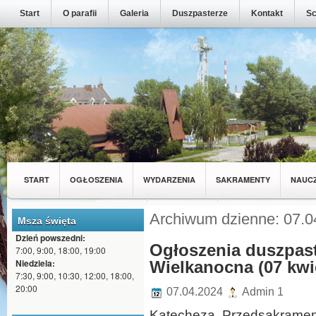
Start
O parafii
Galeria
Duszpasterze
Kontakt
Sc
START
OGŁOSZENIA
WYDARZENIA
SAKRAMENTY
NAUC
MŁODZIEŻ Z NASZEJ PARAFII
WSPÓLNOTY
Archiwum dzienne: 07.0
Msza święta
Dzień powszedni:
Ogłoszenia duszpaste
7:00, 9:00, 18:00, 19:00
Niedziela:
Wielkanocna (07 kwi
7:30, 9:00, 10:30, 12:00, 18:00,
20:00
07.04.2024
Admin 1
Katecheza Przedsakramen