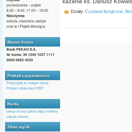
kazanie ks. Dariusz Kowal
poniedziałek – piątek
8.00 – 8:45; 17.00 – 18.00
Działy:
Czytania liturgiczne
,
fil
Nieczynna:
sobota, niedziela, święta
oraz w I Piątek Miesiąca
Numer konta
Bank PEKAO S.A.
Nr konta: 39 1240 1037 1111
0000 0692 4520
Polityka prywatności
Przeczytaj w nowym oknie
Pobierz dokument PDF
Hasła
biskup
chrzest
galeria zdjęć
modlitwa
odpust
różaniec
Złote myśli