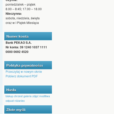
poniedziałek – piątek
8.00 – 8:45; 17.00 – 18.00
Nieczynna:
sobota, niedziela, święta
oraz w I Piątek Miesiąca
Numer konta
Bank PEKAO S.A.
Nr konta: 39 1240 1037 1111
0000 0692 4520
Polityka prywatności
Przeczytaj w nowym oknie
Pobierz dokument PDF
Hasła
biskup
chrzest
galeria zdjęć
modlitwa
odpust
różaniec
Złote myśli