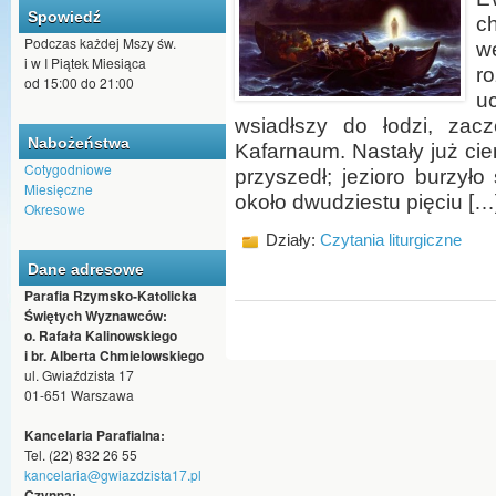
Spowiedź
c
Podczas każdej Mszy św.
w
i w I Piątek Miesiąca
r
od 15:00 do 21:00
uc
wsiadłszy do łodzi, zacz
Nabożeństwa
Kafarnaum. Nastały już cie
Cotygodniowe
przyszedł; jezioro burzyło
Miesięczne
około dwudziestu pięciu […
Okresowe
Działy:
Czytania liturgiczne
Dane adresowe
Parafia Rzymsko-Katolicka
Świętych Wyznawców:
o. Rafała Kalinowskiego
i br. Alberta Chmielowskiego
ul. Gwiaździsta 17
01-651 Warszawa
Kancelaria Parafialna:
Tel. (22) 832 26 55
kancelaria@gwiazdzista17.pl
Czynna: