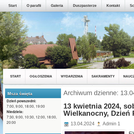
Start
O parafii
Galeria
Duszpasterze
Kontakt
Sc
START
OGŁOSZENIA
WYDARZENIA
SAKRAMENTY
NAUC
MŁODZIEŻ Z NASZEJ PARAFII
WSPÓLNOTY
Archiwum dzienne: 13.0
Msza święta
Dzień powszedni:
13 kwietnia 2024, sob
7:00, 9:00, 18:00, 19:00
Niedziela:
Wielkanocny, Dzień 
7:30, 9:00, 10:30, 12:00, 18:00,
20:00
13.04.2024
Admin 1
E