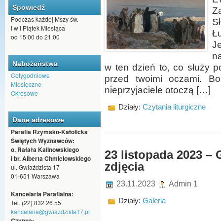
Spowiedź
Z
Podczas każdej Mszy św.
S
i w I Piątek Miesiąca
Ł
od 15:00 do 21:00
J
na
Nabożeństwa
w ten dzień to, co służy po
Cotygodniowe
przed twoimi oczami. Bo
Miesięczne
nieprzyjaciele otoczą […]
Okresowe
Działy:
Czytania liturgiczne
Dane adresowe
Parafia Rzymsko-Katolicka
Świętych Wyznawców:
o. Rafała Kalinowskiego
23 listopada 2023 –
i br. Alberta Chmielowskiego
zdjęcia
ul. Gwiaździsta 17
01-651 Warszawa
23.11.2023
Admin 1
Kancelaria Parafialna:
Działy:
Galeria
Tel. (22) 832 26 55
kancelaria@gwiazdzista17.pl
Czynna: