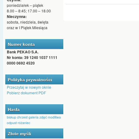
poniedziałek – piątek
8.00 – 8:45; 17.00 – 18.00
Nieczynna:
sobota, niedziela, święta
oraz w I Piątek Miesiąca
Numer konta
Bank PEKAO S.A.
Nr konta: 39 1240 1037 1111
0000 0692 4520
Polityka prywatności
Przeczytaj w nowym oknie
Pobierz dokument PDF
Hasła
biskup
chrzest
galeria zdjęć
modlitwa
odpust
różaniec
Złote myśli