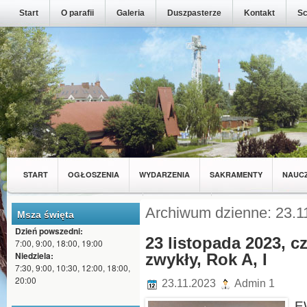
Start
O parafii
Galeria
Duszpasterze
Kontakt
Sc
START
OGŁOSZENIA
WYDARZENIA
SAKRAMENTY
NAUC
MŁODZIEŻ Z NASZEJ PARAFII
WSPÓLNOTY
Archiwum dzienne: 23.1
Msza święta
Dzień powszedni:
23 listopada 2023, c
7:00, 9:00, 18:00, 19:00
Niedziela:
zwykły, Rok A, I
7:30, 9:00, 10:30, 12:00, 18:00,
20:00
23.11.2023
Admin 1
E