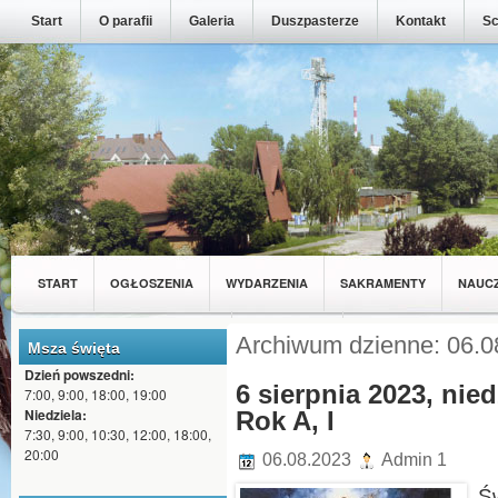
Start
O parafii
Galeria
Duszpasterze
Kontakt
Sc
START
OGŁOSZENIA
WYDARZENIA
SAKRAMENTY
NAUC
MŁODZIEŻ Z NASZEJ PARAFII
WSPÓLNOTY
Archiwum dzienne: 06.0
Msza święta
Dzień powszedni:
6 sierpnia 2023, nied
7:00, 9:00, 18:00, 19:00
Niedziela:
Rok A, I
7:30, 9:00, 10:30, 12:00, 18:00,
20:00
06.08.2023
Admin 1
Ś