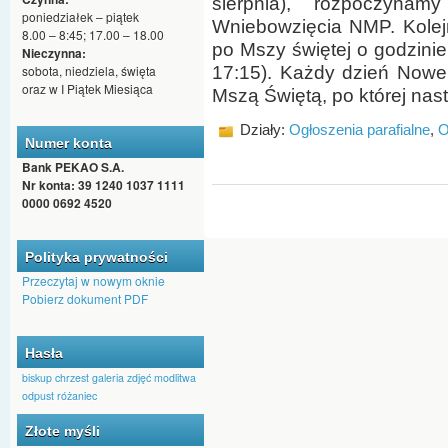
sierpnia), rozpoczyna
poniedziałek – piątek
Wniebowzięcia NMP. Kolej
8.00 – 8:45; 17.00 – 18.00
po Mszy świętej o godzinie
Nieczynna:
sobota, niedziela, święta
17:15). Każdy dzień Nowen
oraz w I Piątek Miesiąca
Mszą Świętą, po której nas
Działy:
Ogłoszenia parafialne
,
O
Numer konta
Bank PEKAO S.A.
Nr konta: 39 1240 1037 1111
0000 0692 4520
Polityka prywatności
Przeczytaj w nowym oknie
Pobierz dokument PDF
Hasła
biskup
chrzest
galeria zdjęć
modlitwa
odpust
różaniec
Złote myśli