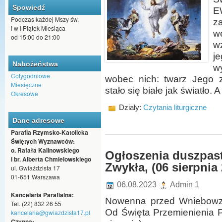
Spowiedź
E
Podczas każdej Mszy św.
za
i w I Piątek Miesiąca
w
od 15:00 do 21:00
wz
je
Nabożeństwa
w
Cotygodniowe
wobec nich: twarz Jego z
Miesięczne
stało się białe jak światło. 
Okresowe
Działy:
Czytania liturgiczne
Dane adresowe
Parafia Rzymsko-Katolicka
Świętych Wyznawców:
o. Rafała Kalinowskiego
Ogłoszenia duszpaste
i br. Alberta Chmielowskiego
Zwykła, (06 sierpnia
ul. Gwiaździsta 17
01-651 Warszawa
06.08.2023
Admin 1
Kancelaria Parafialna:
Nowenna przed Wniebowzi
Tel. (22) 832 26 55
Od Święta Przemienienia Pa
kancelaria@gwiazdzista17.pl
Czynna: