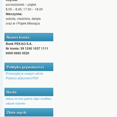
poniedziałek – piątek
8.00 – 8:45; 17.00 – 18.00
Nieczynna:
sobota, niedziela, święta
oraz w I Piątek Miesiąca
Numer konta
Bank PEKAO S.A.
Nr konta: 39 1240 1037 1111
0000 0692 4520
Polityka prywatności
Przeczytaj w nowym oknie
Pobierz dokument PDF
Hasła
biskup
chrzest
galeria zdjęć
modlitwa
odpust
różaniec
Złote myśli