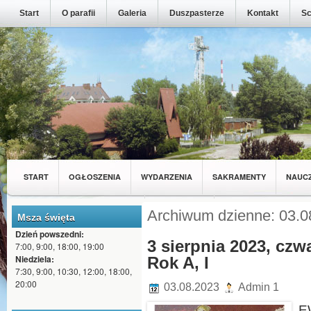
Start
O parafii
Galeria
Duszpasterze
Kontakt
Sc
START
OGŁOSZENIA
WYDARZENIA
SAKRAMENTY
NAUC
MŁODZIEŻ Z NASZEJ PARAFII
WSPÓLNOTY
Archiwum dzienne: 03.0
Msza święta
Dzień powszedni:
3 sierpnia 2023, czw
7:00, 9:00, 18:00, 19:00
Niedziela:
Rok A, I
7:30, 9:00, 10:30, 12:00, 18:00,
20:00
03.08.2023
Admin 1
E