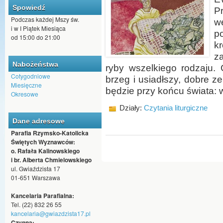
Spowiedź
P
Podczas każdej Mszy św.
w
i w I Piątek Miesiąca
p
od 15:00 do 21:00
k
z
Nabożeństwa
ryby wszelkiego rodzaju. 
Cotygodniowe
brzeg i usiadłszy, dobre ze
Miesięczne
będzie przy końcu świata: 
Okresowe
Działy:
Czytania liturgiczne
Dane adresowe
Parafia Rzymsko-Katolicka
Świętych Wyznawców:
o. Rafała Kalinowskiego
i br. Alberta Chmielowskiego
ul. Gwiaździsta 17
01-651 Warszawa
Kancelaria Parafialna:
Tel. (22) 832 26 55
kancelaria@gwiazdzista17.pl
Czynna: