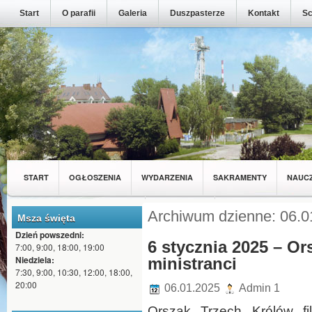
Start
O parafii
Galeria
Duszpasterze
Kontakt
Sc
START
OGŁOSZENIA
WYDARZENIA
SAKRAMENTY
NAUC
MŁODZIEŻ Z NASZEJ PARAFII
WSPÓLNOTY
Archiwum dzienne: 06.0
Msza święta
Dzień powszedni:
6 stycznia 2025 – Or
7:00, 9:00, 18:00, 19:00
Niedziela:
ministranci
7:30, 9:00, 10:30, 12:00, 18:00,
20:00
06.01.2025
Admin 1
Orszak Trzech Królów f