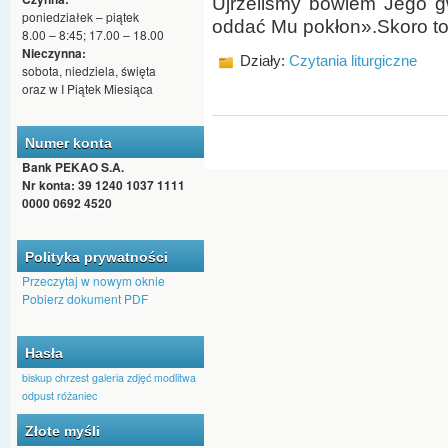
Ujrzeliśmy bowiem Jego g
poniedziałek – piątek
oddać Mu pokłon».Skoro to
8.00 – 8:45; 17.00 – 18.00
Nieczynna:
Działy:
Czytania liturgiczne
sobota, niedziela, święta
oraz w I Piątek Miesiąca
Numer konta
Bank PEKAO S.A.
Nr konta: 39 1240 1037 1111
0000 0692 4520
Polityka prywatności
Przeczytaj w nowym oknie
Pobierz dokument PDF
Hasła
biskup
chrzest
galeria zdjęć
modlitwa
odpust
różaniec
Złote myśli