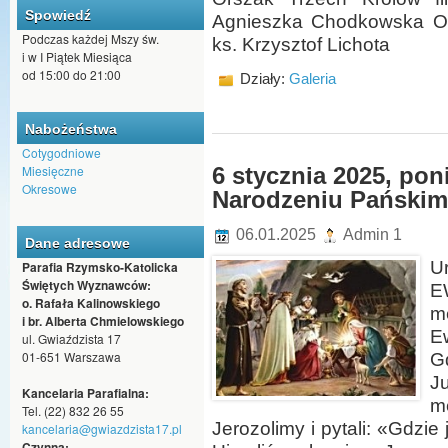
Spowiedź
Agnieszka Chodkowska Orsz
Podczas każdej Mszy św.
ks. Krzysztof Lichota
i w I Piątek Miesiąca
od 15:00 do 21:00
Działy:
Galeria
Nabożeństwa
Cotygodniowe
Miesięczne
6 stycznia 2025, poni
Okresowe
Narodzeniu Pańskim,
06.01.2025
Admin 1
Dane adresowe
U
Parafia Rzymsko-Katolicka
Świętych Wyznawców:
E
o. Rafała Kalinowskiego
m
i br. Alberta Chmielowskiego
E
ul. Gwiaździsta 17
01-651 Warszawa
G
J
Kancelaria Parafialna:
m
Tel. (22) 832 26 55
Jerozolimy i pytali: «Gdzi
kancelaria@gwiazdzista17.pl
Czynna: