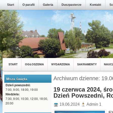
Start
O parafii
Galeria
Duszpasterze
Kontakt
Sc
START
OGŁOSZENIA
WYDARZENIA
SAKRAMENTY
NAUC
MŁODZIEŻ Z NASZEJ PARAFII
WSPÓLNOTY
Archiwum dzienne: 19.0
Msza święta
Dzień powszedni:
19 czerwca 2024, śro
7:00, 9:00, 18:00, 19:00
Niedziela:
Dzień Powszedni, Ro
7:30, 9:00, 10:30, 12:00, 18:00,
20:00
19.06.2024
Admin 1
E