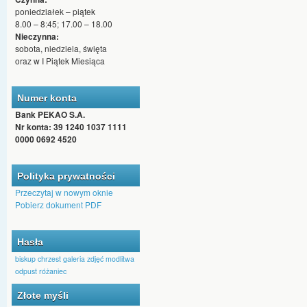
poniedziałek – piątek
8.00 – 8:45; 17.00 – 18.00
Nieczynna:
sobota, niedziela, święta
oraz w I Piątek Miesiąca
Numer konta
Bank PEKAO S.A.
Nr konta: 39 1240 1037 1111
0000 0692 4520
Polityka prywatności
Przeczytaj w nowym oknie
Pobierz dokument PDF
Hasła
biskup
chrzest
galeria zdjęć
modlitwa
odpust
różaniec
Złote myśli