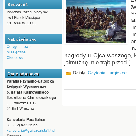
Spowiedź
tw
Podczas każdej Mszy św.
S
i w I Piątek Miesiąca
M
od 15:00 do 21:00
u
u
Nabożeństwa
pr
Cotygodniowe
i
Miesięczne
nagrody u Ojca waszego, kt
Okresowe
jałmużnę, nie trąb przed […
Działy:
Czytania liturgiczne
Dane adresowe
Parafia Rzymsko-Katolicka
Świętych Wyznawców:
o. Rafała Kalinowskiego
i br. Alberta Chmielowskiego
ul. Gwiaździsta 17
01-651 Warszawa
Kancelaria Parafialna:
Tel. (22) 832 26 55
kancelaria@gwiazdzista17.pl
Czynna: