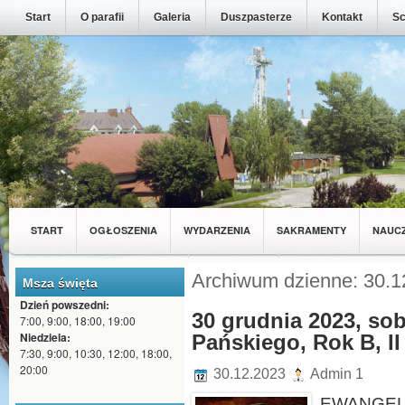
Start
O parafii
Galeria
Duszpasterze
Kontakt
Sc
START
OGŁOSZENIA
WYDARZENIA
SAKRAMENTY
NAUC
MŁODZIEŻ Z NASZEJ PARAFII
WSPÓLNOTY
Archiwum dzienne: 30.1
Msza święta
Dzień powszedni:
30 grudnia 2023, so
7:00, 9:00, 18:00, 19:00
Niedziela:
Pańskiego, Rok B, II
7:30, 9:00, 10:30, 12:00, 18:00,
20:00
30.12.2023
Admin 1
EWANGELI