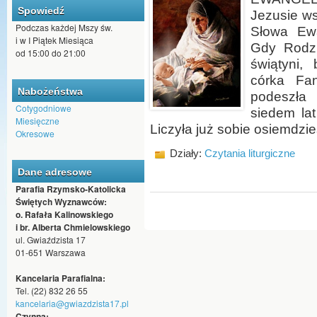
Spowiedź
Jezusie ws
Podczas każdej Mszy św.
Słowa Ewa
i w I Piątek Miesiąca
Gdy Rodzi
od 15:00 do 21:00
świątyni,
córka Fa
Nabożeństwa
podeszła
Cotygodniowe
siedem la
Miesięczne
Liczyła już sobie osiemdzies
Okresowe
Działy:
Czytania liturgiczne
Dane adresowe
Parafia Rzymsko-Katolicka
Świętych Wyznawców:
o. Rafała Kalinowskiego
i br. Alberta Chmielowskiego
ul. Gwiaździsta 17
01-651 Warszawa
Kancelaria Parafialna:
Tel. (22) 832 26 55
kancelaria@gwiazdzista17.pl
Czynna: