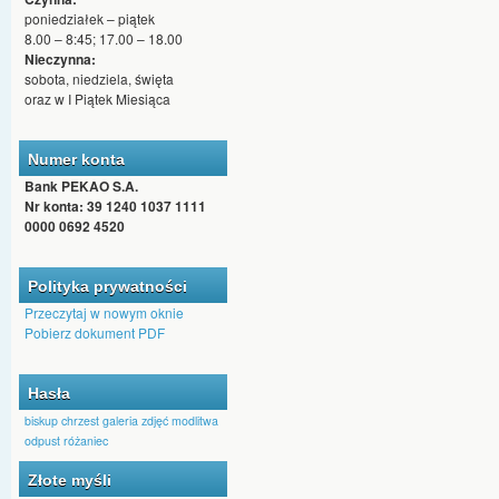
poniedziałek – piątek
8.00 – 8:45; 17.00 – 18.00
Nieczynna:
sobota, niedziela, święta
oraz w I Piątek Miesiąca
Numer konta
Bank PEKAO S.A.
Nr konta: 39 1240 1037 1111
0000 0692 4520
Polityka prywatności
Przeczytaj w nowym oknie
Pobierz dokument PDF
Hasła
biskup
chrzest
galeria zdjęć
modlitwa
odpust
różaniec
Czas ucieka, śmierć nie minie,
Złote myśli
wieczność czeka.