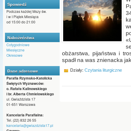
Spowiedź
P
Podczas każdej Mszy św.
3
i w I Piątek Miesiąca
k
od 15:00 do 21:00
w
p
Nabożeństwa
«
Cotygodniowe
s
Miesięczne
obżarstwa, pijaństwa i tr
Okresowe
spadł na was znienacka jak
Działy:
Czytania liturgiczne
Dane adresowe
Parafia Rzymsko-Katolicka
Świętych Wyznawców:
o. Rafała Kalinowskiego
i br. Alberta Chmielowskiego
ul. Gwiaździsta 17
01-651 Warszawa
Kancelaria Parafialna:
Tel. (22) 832 26 55
kancelaria@gwiazdzista17.pl
Czynna: