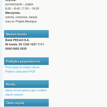
poniedziałek – piątek
8.00 – 8:45; 17.00 – 18.00
Nieczynna:
sobota, niedziela, święta
oraz w I Piątek Miesiąca
Numer konta
Bank PEKAO S.A.
Nr konta: 39 1240 1037 1111
0000 0692 4520
Polityka prywatności
Przeczytaj w nowym oknie
Pobierz dokument PDF
Hasła
biskup
chrzest
galeria zdjęć
modlitwa
odpust
różaniec
Złote myśli