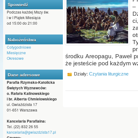
Spowiedź
–
Podczas każdej Mszy św.
D
i w I Piątek Miesiąca
c
od 15:00 do 21:00
za
o
Nabożeństwa
T
Cotygodniowe
p
Miesięczne
środku Areopagu, Paweł p
Okresowe
że jesteście pod każdym 
Działy:
Czytania liturgiczne
Dane adresowe
Parafia Rzymsko-Katolicka
Świętych Wyznawców:
o. Rafała Kalinowskiego
i br. Alberta Chmielowskiego
ul. Gwiaździsta 17
01-651 Warszawa
Kancelaria Parafialna:
Tel. (22) 832 26 55
kancelaria@gwiazdzista17.pl
Czynna: