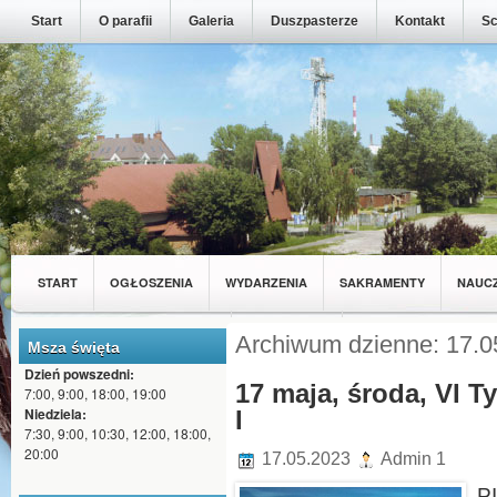
Start
O parafii
Galeria
Duszpasterze
Kontakt
Sc
START
OGŁOSZENIA
WYDARZENIA
SAKRAMENTY
NAUC
MŁODZIEŻ Z NASZEJ PARAFII
WSPÓLNOTY
Archiwum dzienne: 17.0
Msza święta
Dzień powszedni:
17 maja, środa, VI T
7:00, 9:00, 18:00, 19:00
Niedziela:
I
7:30, 9:00, 10:30, 12:00, 18:00,
20:00
17.05.2023
Admin 1
P