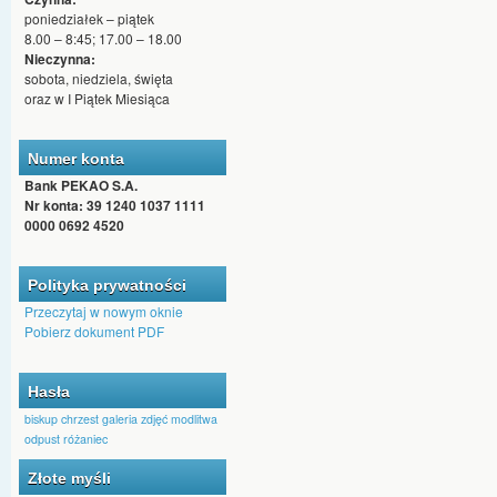
poniedziałek – piątek
8.00 – 8:45; 17.00 – 18.00
Nieczynna:
sobota, niedziela, święta
oraz w I Piątek Miesiąca
Numer konta
Bank PEKAO S.A.
Nr konta: 39 1240 1037 1111
0000 0692 4520
Polityka prywatności
Przeczytaj w nowym oknie
Pobierz dokument PDF
Hasła
biskup
chrzest
galeria zdjęć
modlitwa
odpust
różaniec
Złote myśli