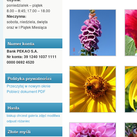
poniedziałek – piątek
8.00 – 8:45; 17.00 – 18.00
Nieczynna:
sobota, niedziela, święta
oraz w I Piątek Miesiąca
Numer konta
Bank PEKAO S.A.
Nr konta: 39 1240 1037 1111
0000 0692 4520
Polityka prywatności
Przeczytaj w nowym oknie
Pobierz dokument PDF
Hasła
biskup
chrzest
galeria zdjęć
modlitwa
odpust
różaniec
Złote myśli
Czas ucieka, śmierć nie minie,