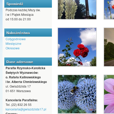
Spowiedź
Podczas każdej Mszy św.
i w I Piątek Miesiąca
od 15:00 do 21:00
Nabożeństwa
Cotygodniowe
Miesięczne
Okresowe
Dane adresowe
Parafia Rzymsko-Katolicka
Świętych Wyznawców:
o. Rafała Kalinowskiego
i br. Alberta Chmielowskiego
ul. Gwiaździsta 17
01-651 Warszawa
Kancelaria Parafialna:
Tel. (22) 832 26 55
kancelaria@gwiazdzista17.pl
Czynna: