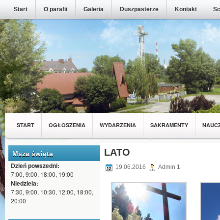
Start
O parafii
Galeria
Duszpasterze
Kontakt
Sc
START
OGŁOSZENIA
WYDARZENIA
SAKRAMENTY
NAUC
MŁODZIEŻ Z NASZEJ PARAFII
WSPÓLNOTY
LATO
Msza święta
Dzień powszedni:
19.06.2016
Admin 1
7:00, 9:00, 18:00, 19:00
Niedziela:
7:30, 9:00, 10:30, 12:00, 18:00,
20:00