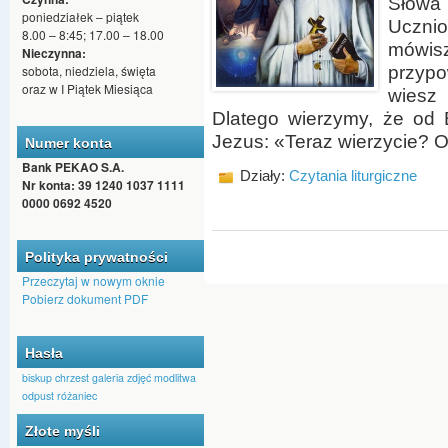
Słowa
poniedziałek – piątek
Ucznio
8.00 – 8:45; 17.00 – 18.00
mówisz
Nieczynna:
sobota, niedziela, święta
przypo
oraz w I Piątek Miesiąca
wiesz 
Dlatego wierzymy, że od 
Jezus: «Teraz wierzycie? O
Numer konta
Bank PEKAO S.A.
Działy:
Czytania liturgiczne
Nr konta: 39 1240 1037 1111
0000 0692 4520
Polityka prywatności
Przeczytaj w nowym oknie
Pobierz dokument PDF
Hasła
biskup
chrzest
galeria zdjęć
modlitwa
odpust
różaniec
Złote myśli