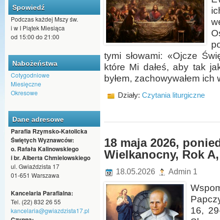
Spowiedź
i
Podczas każdej Mszy św.
w
i w I Piątek Miesiąca
O
od 15:00 do 21:00
po
tymi słowami: «Ojcze Świ
Nabożeństwa
które Mi dałeś, aby tak ja
Cotygodniowe
byłem, zachowywałem ich w 
Miesięczne
Okresowe
Działy:
Czytania liturgiczne
Dane adresowe
Parafia Rzymsko-Katolicka
Świętych Wyznawców:
18 maja 2026, ponied
o. Rafała Kalinowskiego
Wielkanocny, Rok A, 
i br. Alberta Chmielowskiego
ul. Gwiaździsta 17
18.05.2026
Admin 1
01-651 Warszawa
Wspo
Kancelaria Parafialna:
Papczy
Tel. (22) 832 26 55
16, 29
kancelaria@gwiazdzista17.pl
Czynna: