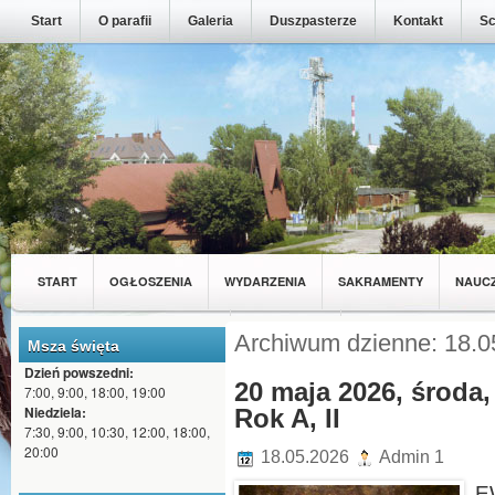
Start
O parafii
Galeria
Duszpasterze
Kontakt
Sc
START
OGŁOSZENIA
WYDARZENIA
SAKRAMENTY
NAUC
MŁODZIEŻ Z NASZEJ PARAFII
WSPÓLNOTY
Archiwum dzienne: 18.0
Msza święta
Dzień powszedni:
20 maja 2026, środa,
7:00, 9:00, 18:00, 19:00
Niedziela:
Rok A, II
7:30, 9:00, 10:30, 12:00, 18:00,
20:00
18.05.2026
Admin 1
E