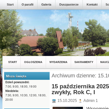
Start
O parafii
Galeria
Duszpasterze
Kontakt
Sc
START
OGŁOSZENIA
WYDARZENIA
SAKRAMENTY
NAUC
MŁODZIEŻ Z NASZEJ PARAFII
WSPÓLNOTY
Archiwum dzienne: 15.1
Msza święta
Dzień powszedni:
15 października 2025
7:00, 9:00, 18:00, 19:00
Niedziela:
zwykły, Rok C, I
7:30, 9:00, 10:30, 12:00, 18:00,
20:00
15.10.2025
Admin 1
Wspomnieni