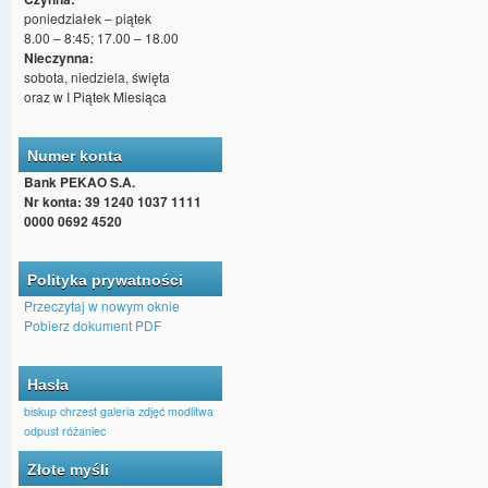
poniedziałek – piątek
8.00 – 8:45; 17.00 – 18.00
Nieczynna:
sobota, niedziela, święta
oraz w I Piątek Miesiąca
Numer konta
Bank PEKAO S.A.
Nr konta: 39 1240 1037 1111
0000 0692 4520
Polityka prywatności
Przeczytaj w nowym oknie
Pobierz dokument PDF
Hasła
biskup
chrzest
galeria zdjęć
modlitwa
odpust
różaniec
Złote myśli