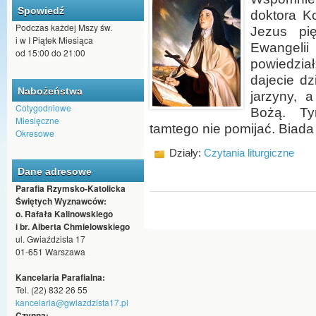
Spowiedź
doktora K
Podczas każdej Mszy św.
Jezus pi
i w I Piątek Miesiąca
Ewangeli
od 15:00 do 21:00
powiedzi
dajecie dzi
Nabożeństwa
jarzyny, a
Cotygodniowe
Bożą. Ty
Miesięczne
tamtego nie pomijać. Biad
Okresowe
Działy:
Czytania liturgiczne
Dane adresowe
Parafia Rzymsko-Katolicka
Świętych Wyznawców:
o. Rafała Kalinowskiego
i br. Alberta Chmielowskiego
ul. Gwiaździsta 17
01-651 Warszawa
Kancelaria Parafialna:
Tel. (22) 832 26 55
kancelaria@gwiazdzista17.pl
Czynna: