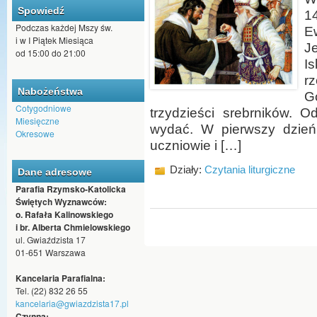
Spowiedź
1
Podczas każdej Mszy św.
E
i w I Piątek Miesiąca
J
od 15:00 do 21:00
Is
r
Nabożeństwa
G
Cotygodniowe
trzydzieści srebrników. 
Miesięczne
wydać. W pierwszy dzień 
Okresowe
uczniowie i […]
Działy:
Czytania liturgiczne
Dane adresowe
Parafia Rzymsko-Katolicka
Świętych Wyznawców:
o. Rafała Kalinowskiego
i br. Alberta Chmielowskiego
ul. Gwiaździsta 17
01-651 Warszawa
Kancelaria Parafialna:
Tel. (22) 832 26 55
kancelaria@gwiazdzista17.pl
Czynna: