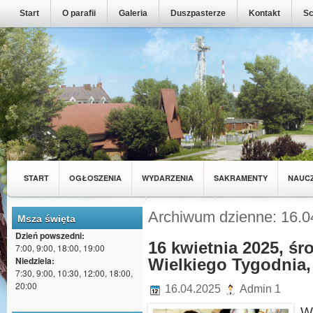
Start
O parafii
Galeria
Duszpasterze
Kontakt
Sc
START
OGŁOSZENIA
WYDARZENIA
SAKRAMENTY
NAUC
MŁODZIEŻ Z NASZEJ PARAFII
WSPÓLNOTY
Archiwum dzienne: 16.0
Msza święta
Dzień powszedni:
16 kwietnia 2025, śr
7:00, 9:00, 18:00, 19:00
Niedziela:
Wielkiego Tygodnia, 
7:30, 9:00, 10:30, 12:00, 18:00,
20:00
16.04.2025
Admin 1
W