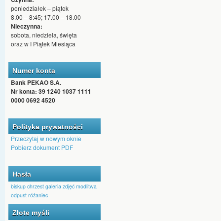
poniedziałek – piątek
8.00 – 8:45; 17.00 – 18.00
Nieczynna:
sobota, niedziela, święta
oraz w I Piątek Miesiąca
Numer konta
Bank PEKAO S.A.
Nr konta: 39 1240 1037 1111
0000 0692 4520
Polityka prywatności
Przeczytaj w nowym oknie
Pobierz dokument PDF
Hasła
biskup
chrzest
galeria zdjęć
modlitwa
odpust
różaniec
Złote myśli