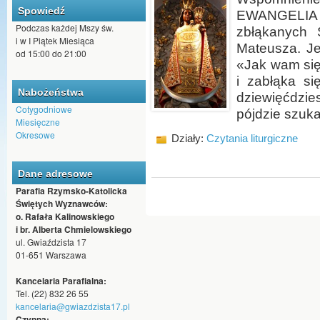
Spowiedź
EWANGELIA (
Podczas każdej Mszy św.
zbłąkanych 
i w I Piątek Miesiąca
Mateusza. Je
od 15:00 do 21:00
«Jak wam się 
i zabłąka si
Nabożeństwa
dziewięćdzie
Cotygodniowe
pójdzie szukać
Miesięczne
Okresowe
Działy:
Czytania liturgiczne
Dane adresowe
Parafia Rzymsko-Katolicka
Świętych Wyznawców:
o. Rafała Kalinowskiego
i br. Alberta Chmielowskiego
ul. Gwiaździsta 17
01-651 Warszawa
Kancelaria Parafialna:
Tel. (22) 832 26 55
kancelaria@gwiazdzista17.pl
Czynna: