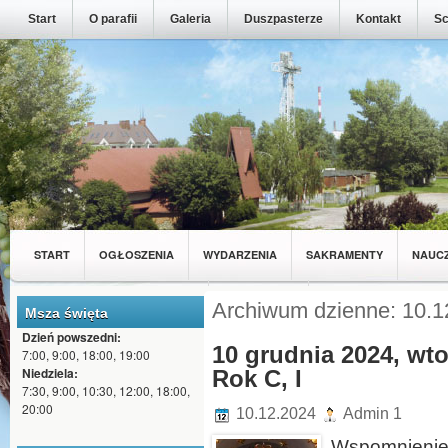
Start
O parafii
Galeria
Duszpasterze
Kontakt
Sc
START
OGŁOSZENIA
WYDARZENIA
SAKRAMENTY
NAUC
MŁODZIEŻ Z NASZEJ PARAFII
WSPÓLNOTY
Archiwum dzienne: 10.1
Msza święta
Dzień powszedni:
10 grudnia 2024, wto
7:00, 9:00, 18:00, 19:00
Niedziela:
Rok C, I
7:30, 9:00, 10:30, 12:00, 18:00,
20:00
10.12.2024
Admin 1
Wspomnien