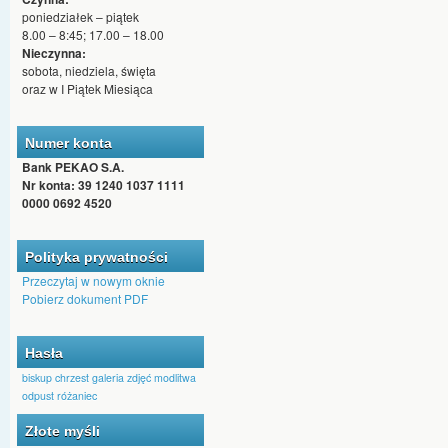
poniedziałek – piątek
8.00 – 8:45; 17.00 – 18.00
Nieczynna:
sobota, niedziela, święta
oraz w I Piątek Miesiąca
Numer konta
Bank PEKAO S.A.
Nr konta: 39 1240 1037 1111
0000 0692 4520
Polityka prywatności
Przeczytaj w nowym oknie
Pobierz dokument PDF
Hasła
biskup
chrzest
galeria zdjęć
modlitwa
odpust
różaniec
Złote myśli