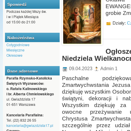
Spowiedź
EWANGELI
Podczas każdej Mszy św.
grobie Zm
i w I Piątek Miesiąca
od 15:00 do 21:00
Działy:
Cz
Nabożeństwa
Cotygodniowe
Miesięczne
Ogłosze
Okresowe
Niedziela Wielkanocn
09.04.2023
Admin 1
Dane adresowe
Paschalne podzięk
Parafia Rzymsko-Katolicka
Świętych Wyznawców:
Zmartwychwstania Jezusa 
o. Rafała Kalinowskiego
dziękuję wszystkim Osob
i br. Alberta Chmielowskiego
świątyni, dekoracji i na
ul. Gwiaździsta 17
01-651 Warszawa
Wszystkim dziękuję za m
owocne przeżywanie u
Kancelaria Parafialna:
Chrystusa Zmartwychwsta
Tel. (22) 832 26 55
szczególnie przez udział
kancelaria@gwiazdzista17.pl
Czynna: