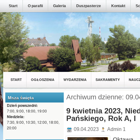
Start
O parafii
Galeria
Duszpasterze
Kontakt
Sc
START
OGŁOSZENIA
WYDARZENIA
SAKRAMENTY
NAUC
MŁODZIEŻ Z NASZEJ PARAFII
WSPÓLNOTY
Archiwum dzienne: 09.0
Msza święta
Dzień powszedni:
9 kwietnia 2023, Ni
7:00, 9:00, 18:00, 19:00
Niedziela:
Pańskiego, Rok A, I
7:30, 9:00, 10:30, 12:00, 18:00,
20:00
09.04.2023
Admin 1
Oktawa