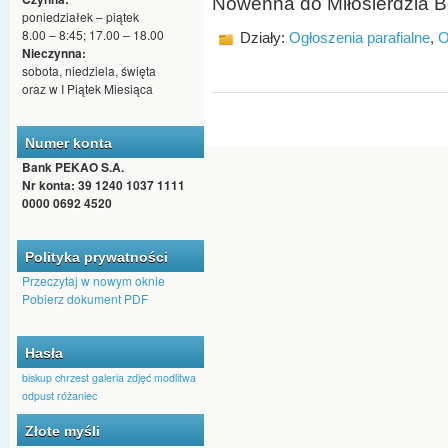
Nowenna do Miłosierdzia 
poniedziałek – piątek
8.00 – 8:45; 17.00 – 18.00
Działy:
Ogłoszenia parafialne
,
O
Nieczynna:
sobota, niedziela, święta
oraz w I Piątek Miesiąca
Numer konta
Bank PEKAO S.A.
Nr konta: 39 1240 1037 1111
0000 0692 4520
Polityka prywatności
Przeczytaj w nowym oknie
Pobierz dokument PDF
Hasła
biskup
chrzest
galeria zdjęć
modlitwa
odpust
różaniec
Złote myśli