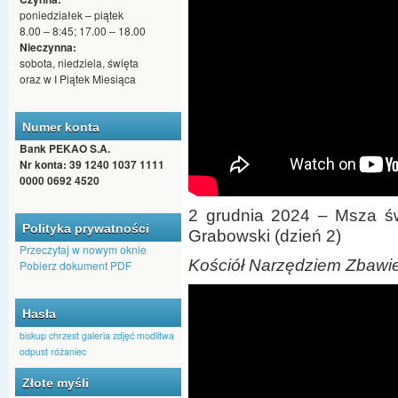
poniedziałek – piątek
8.00 – 8:45; 17.00 – 18.00
Nieczynna:
sobota, niedziela, święta
oraz w I Piątek Miesiąca
Numer konta
Bank PEKAO S.A.
Nr konta: 39 1240 1037 1111
0000 0692 4520
2 grudnia 2024 – Msza św.
Polityka prywatności
Grabowski (dzień 2)
Przeczytaj w nowym oknie
Kościół Narzędziem Zbawi
Pobierz dokument PDF
Hasła
biskup
chrzest
galeria zdjęć
modlitwa
odpust
różaniec
Złote myśli
Czas ucieka, śmierć nie minie,