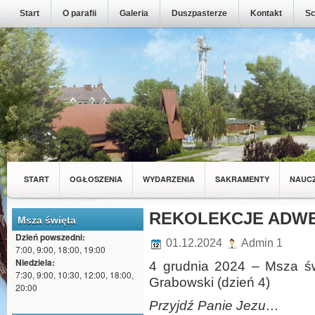
Start
O parafii
Galeria
Duszpasterze
Kontakt
Sc
START
OGŁOSZENIA
WYDARZENIA
SAKRAMENTY
NAUC
MŁODZIEŻ Z NASZEJ PARAFII
REKOLEKCJE ADWE
WSPÓLNOTY
Msza święta
Dzień powszedni:
01.12.2024
Admin 1
7:00, 9:00, 18:00, 19:00
Niedziela:
4 grudnia 2024 – Msza św.
7:30, 9:00, 10:30, 12:00, 18:00,
Grabowski (dzień 4)
20:00
Przyjdź Panie Jezu…