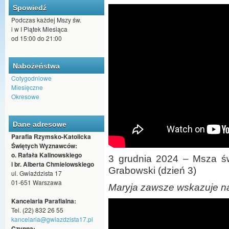
Spowiedź
Podczas każdej Mszy św.
i w I Piątek Miesiąca
od 15:00 do 21:00
Nabożeństwa
Cotygodniowe
Miesięczne
Okresowe
Dane adresowe
Parafia Rzymsko-Katolicka
Świętych Wyznawców:
o. Rafała Kalinowskiego
3 grudnia 2024 – Msza św.
i br. Alberta Chmielowskiego
Grabowski (dzień 3)
ul. Gwiaździsta 17
01-651 Warszawa
Maryja zawsze wskazuje 
Kancelaria Parafialna:
Tel. (22) 832 26 55
kancelaria@gwiazdzista17.pl
Czynna: