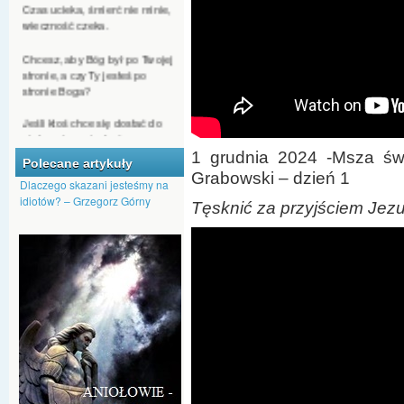
wieczność czeka.
Chcesz, aby Bóg był po Twojej
stronie, a czy Ty jesteś po
stronie Boga?
Jeśli ktoś chce się dostać do
nieba, nie może być
człowiekiem nienawiści.
1 grudnia 2024 -Msza św.
Polecane artykuły
Nawet kąkol może Bóg
Grabowski – dzień 1
Dlaczego skazani jesteśmy na
przeistoczyć w pszenicę.
idiotów? – Grzegorz Górny
Tęsknić za przyjściem Je
Dajmy Bogu szansę, by nas
przemienił, aby na nowo
pojawiło się w nas Boże
tchnienie.