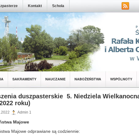
zpasterze
Kontakt
Schola
IA
SAKRAMENTY
NAUCZANIE
NABOŻEŃSTWA
WSPÓLNOTY
NOTY
zenia duszpasterskie 5. Niedziela Wielkanocna
2022 roku)
.2022
Admin 1
ństwa Majowe
stwa Majowe odprawiane są codziennie: