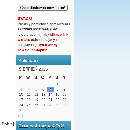
UWAGA!
Prosimy pamiętać o sprawdzeniu
skrzynki pocztowej
(i ew.
folderu spamu), aby
kliknąć link
w mailu
potwierdzającym
subskrypcję.
Tylko wtedy
newsletter dojdzie.
Kalendarz
SIERPIEŃ 2026
P
W
Ś
C
P
S
N
1
2
3
4
5
6
7
8
9
10
11
12
13
14
15
16
17
18
19
20
21
22
23
24
25
26
27
28
29
30
31
« lip
 Dobrej
Czas robi swoje. A Ty?!