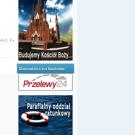
k C, II
»
Darowizna na budowę