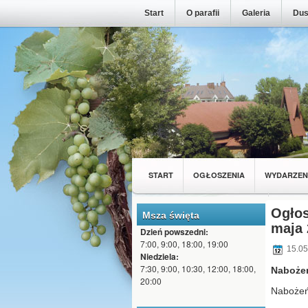
Start
O parafii
Galeria
Dus
START
OGŁOSZENIA
WYDARZEN
MŁODZIEŻ Z NASZEJ PARAFII
WSPÓL
Ogłos
Msza święta
maja 
Dzień powszedni:
7:00, 9:00, 18:00, 19:00
15.05
Niedziela:
7:30, 9:00, 10:30, 12:00, 18:00,
Naboże
20:00
Nabożeń