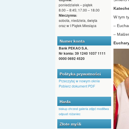
poniedziałek – piątek
Kateche
8.00 – 8:45; 17.00 – 18.00
Nieczynna:
W tym t
sobota, niedziela, święta
oraz w I Piątek Miesiąca
– Euchar
– Małżeń
Numer konta
Euchary
Bank PEKAO S.A.
Nr konta: 39 1240 1037 1111
0000 0692 4520
Polityka prywatności
Przeczytaj w nowym oknie
Pobierz dokument PDF
Hasła
biskup
chrzest
galeria zdjęć
modlitwa
odpust
różaniec
Złote myśli