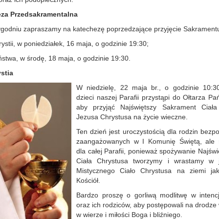
za Przedsakramentalna
ygodniu zapraszamy na katechezę poprzedzające przyjęcie Sakrament
ystii, w poniedziałek, 16 maja, o godzinie 19:30;
stwa, w środę, 18 maja, o godzinie 19:30.
stia
W niedzielę, 22 maja br., o godzinie 10:3
dzieci naszej Parafii przystąpi do Ołtarza Pa
aby przyjąć Najświętszy Sakrament Ciała
Jezusa Chrystusa na życie wieczne.
Ten dzień jest uroczystością dla rodzin bezp
zaangażowanych w I Komunię Świętą, ale 
dla całej Parafii, ponieważ spożywanie Najśw
Ciała Chrystusa tworzymy i wrastamy w 
Mistycznego Ciało Chrystusa na ziemi jak
Kościół.
Bardzo proszę o gorliwą modlitwę w intencj
oraz ich rodziców, aby postępowali na drodze
w wierze i miłości Boga i bliźniego.