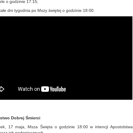
ele o godzinie 17:15;
ałe dni tygodnia po Mszy świętej o godzinie 18:00.
stwo Dobrej Śmierci
ek, 17 maja, Msza Święta o godzinie 18:00 w intencji Apostolstwa
oraz ich podopiecznych.