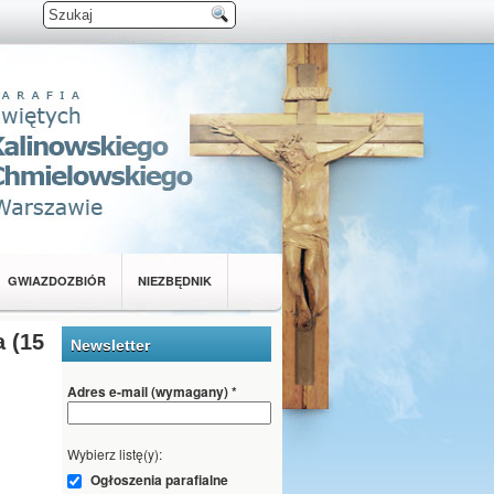
GWIAZDOZBIÓR
NIEZBĘDNIK
 (15
Newsletter
Adres e-mail (wymagany)
*
Wybierz listę(y):
Ogłoszenia parafialne