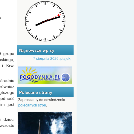
u:
Najnowsze wpisy
0 grupa
7 sierpnia 2026, piątek, XVIII Tydzień zwykły, Rok A, II
•
•
Ogłoszeni
ńskiego,
 i Krwi
ośrednio
również
iętszego
Polecane strony
jedność
Zapraszamy do odwiedzenia
im jest
polecanych stron
.
i dzieci
 wzrostu