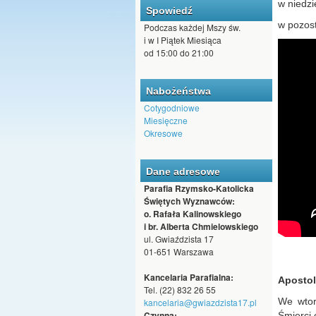
w niedzi
Spowiedź
w pozost
Podczas każdej Mszy św.
i w I Piątek Miesiąca
od 15:00 do 21:00
Nabożeństwa
Cotygodniowe
Miesięczne
Okresowe
Dane adresowe
Parafia Rzymsko-Katolicka
Świętych Wyznawców:
o. Rafała Kalinowskiego
i br. Alberta Chmielowskiego
ul. Gwiaździsta 17
01-651 Warszawa
Kancelaria Parafialna:
Apostol
Tel. (22) 832 26 55
We wtor
kancelaria@gwiazdzista17.pl
Czynna:
Śmierci 