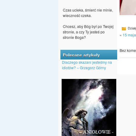
Czas ucieka, śmierć nie minie,
wieczność czeka.
Chcesz, aby Bóg był po Twojej
stronie, a czy Ty jesteś po
Dział
stronie Boga?
«
15 maja
Jeśli ktoś chce się dostać do
nieba, nie może być
Bez komen
człowiekiem nienawiści.
Polecane artykuły
Dlaczego skazani jesteśmy na
Nawet kąkol może Bóg
idiotów? – Grzegorz Górny
przeistoczyć w pszenicę.
Dajmy Bogu szansę, by nas
przemienił, aby na nowo
pojawiło się w nas Boże
tchnienie.