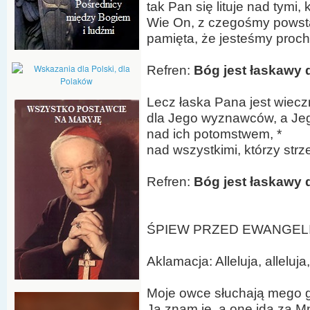
tak Pan się lituje nad tymi,
Wie On, z czegośmy powstal
pamięta, że jesteśmy proc
Refren:
Bóg jest łaskawy d
Lecz łaska Pana jest wiecz
dla Jego wyznawców, a Je
nad ich potomstwem, *
nad wszystkimi, którzy str
Refren:
Bóg jest łaskawy d
ŚPIEW PRZED EWANGELIĄ (
Aklamacja: Alleluja, alleluja,
Moje owce słuchają mego g
Ja znam je, a one idą za M