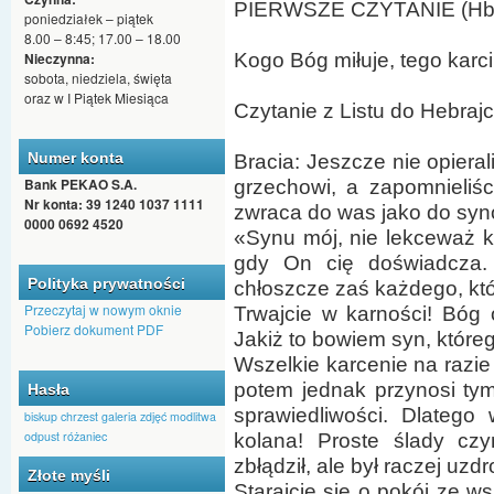
PIERWSZE CZYTANIE (Hbr 1
poniedziałek – piątek
8.00 – 8:45; 17.00 – 18.00
Nieczynna:
Kogo Bóg miłuje, tego karci
sobota, niedziela, święta
oraz w I Piątek Miesiąca
Czytanie z Listu do Hebra
Numer konta
Bracia: Jeszcze nie opieral
Bank PEKAO S.A.
grzechowi, a zapomnieliś
Nr konta: 39 1240 1037 1111
zwraca do was jako do syn
0000 0692 4520
«Synu mój, nie lekceważ k
gdy On cię doświadcza. 
Polityka prywatności
chłoszcze zaś każdego, kt
Przeczytaj w nowym oknie
Trwajcie w karności! Bóg 
Pobierz dokument PDF
Jakiż to bowiem syn, któreg
Wszelkie karcenie na razie
potem jednak przynosi tym,
Hasła
sprawiedliwości. Dlatego 
biskup
chrzest
galeria zdjęć
modlitwa
odpust
różaniec
kolana! Proste ślady cz
zbłądził, ale był raczej uzd
Złote myśli
Starajcie się o pokój ze ws