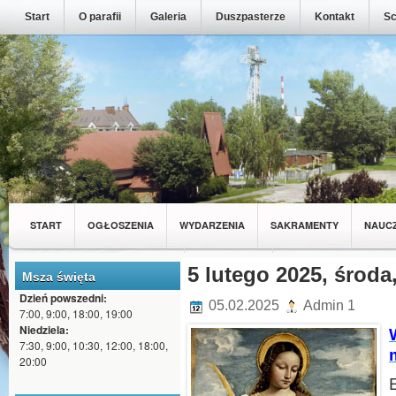
Start
O parafii
Galeria
Duszpasterze
Kontakt
Sc
START
OGŁOSZENIA
WYDARZENIA
SAKRAMENTY
NAUC
MŁODZIEŻ Z NASZEJ PARAFII
5 lutego 2025, środa,
WSPÓLNOTY
Msza święta
Dzień powszedni:
05.02.2025
Admin 1
7:00, 9:00, 18:00, 19:00
Niedziela:
7:30, 9:00, 10:30, 12:00, 18:00,
20:00