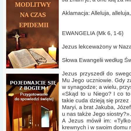
Aklamacja: Alleluja, alleluja,
EWANGELIA (Mk 6, 1-6)
Jezus lekceważony w Naza
Słowa Ewangelii według Ś
Jezus przyszedł do swego
Mu Jego uczniowie. Gdy z
w synagodze; a wielu, przys
«Skąd to u Niego? I co to
takie cuda dzieją się przez 
Maryi, a brat Jakuba, Józe
u nas także Jego siostry?».
A Jezus mówił im: «Tylko
krewnych i w swoim domu 