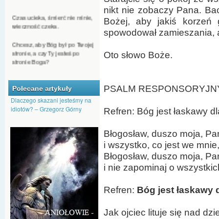
nikt nie zobaczy Pana. Bacz
Czas ucieka, śmierć nie minie,
wieczność czeka.
Bożej, aby jakiś korzeń 
spowodował zamieszania, a p
Chcesz, aby Bóg był po Twojej
stronie, a czy Ty jesteś po
stronie Boga?
Oto słowo Boże.
Jeśli ktoś chce się dostać do
nieba, nie może być
PSALM RESPONSORYJNY (Ps
Polecane artykuły
człowiekiem nienawiści.
Dlaczego skazani jesteśmy na
Nawet kąkol może Bóg
idiotów? – Grzegorz Górny
Refren: Bóg jest łaskawy dla
przeistoczyć w pszenicę.
Błogosław, duszo moja, Pan
Dajmy Bogu szansę, by nas
przemienił, aby na nowo
i wszystko, co jest we mnie
pojawiło się w nas Boże
Błogosław, duszo moja, Pan
tchnienie.
i nie zapominaj o wszystki
Refren:
Bóg jest łaskawy d
Jak ojciec lituje się nad dzi