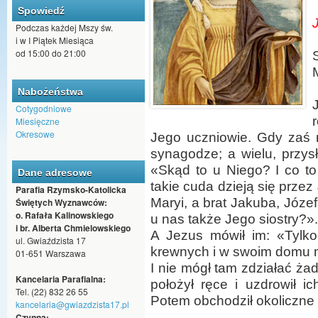
Spowiedź
Podczas każdej Mszy św.
i w I Piątek Miesiąca
od 15:00 do 21:00
Nabożeństwa
Cotygodniowe
Miesięczne
Okresowe
Jego uczniowie. Gdy zaś 
synagodze; a wielu, przysł
«Skąd to u Niego? I co to
Dane adresowe
takie cuda dzieją się przez 
Parafia Rzymsko-Katolicka
Maryi, a brat Jakuba, Józe
Świętych Wyznawców:
o. Rafała Kalinowskiego
u nas także Jego siostry?».
i br. Alberta Chmielowskiego
A Jezus mówił im: «Tylko
ul. Gwiaździsta 17
krewnych i w swoim domu 
01-651 Warszawa
I nie mógł tam zdziałać ża
Kancelaria Parafialna:
położył ręce i uzdrowił ic
Tel. (22) 832 26 55
Potem obchodził okoliczne 
kancelaria@gwiazdzista17.pl
Czynna: