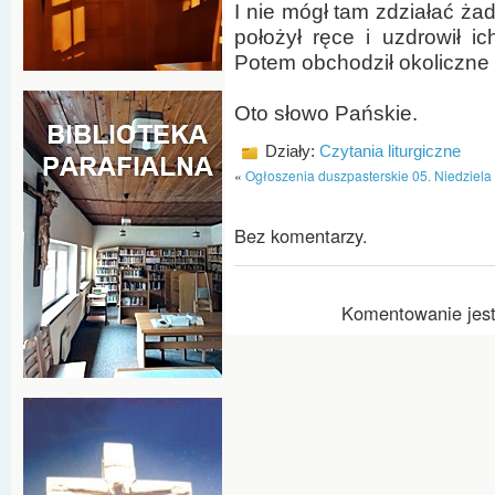
I nie mógł tam zdziałać ża
położył ręce i uzdrowił ic
Potem obchodził okoliczne 
Oto słowo Pańskie.
Działy:
Czytania liturgiczne
«
Ogłoszenia duszpasterskie 05. Niedziela 
Bez komentarzy.
Komentowanie jest