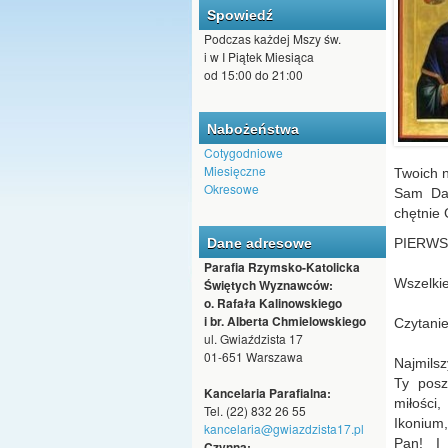
Spowiedź
Podczas każdej Mszy św.
i w I Piątek Miesiąca
od 15:00 do 21:00
Nabożeństwa
Cotygodniowe
Miesięczne
Twoich n
Okresowe
Sam Daw
chętnie 
Dane adresowe
PIERWSZ
Parafia Rzymsko-Katolicka
Wszelkie
Świętych Wyznawców:
o. Rafała Kalinowskiego
i br. Alberta Chmielowskiego
Czytanie
ul. Gwiaździsta 17
01-651 Warszawa
Najmilsz
Ty posz
Kancelaria Parafialna:
miłości
Tel. (22) 832 26 55
Ikonium,
kancelaria@gwiazdzista17.pl
Pan! I 
Czynna: