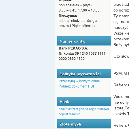
prześlad
poniedziałek – piątek
8.00 – 8:45; 17.00 – 18.00
co gorsz
Nieczynna:
Ty natom
sobota, niedziela, święta
się nau
oraz w I Piątek Miesiąca
nauczyć 
Wszelk
przekon
Numer konta
Boży by
Bank PEKAO S.A.
Nr konta: 39 1240 1037 1111
Oto sło
0000 0692 4520
PSALM R
Polityka prywatności
Przeczytaj w nowym oknie
Refren: 
Pobierz dokument PDF
Wielu mn
Hasła
nie uch
Istotą T
biskup
chrzest
galeria zdjęć
modlitwa
i każdy 
odpust
różaniec
Złote myśli
Refren: