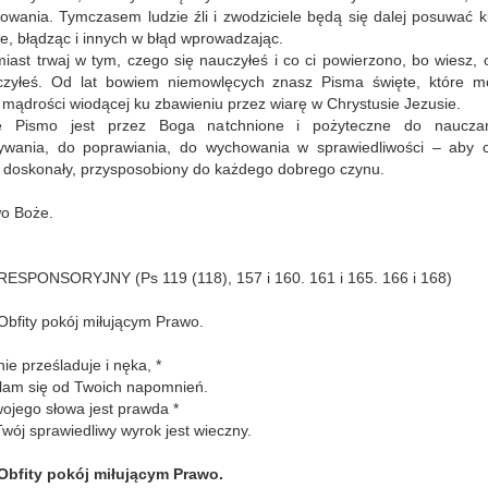
owania. Tymczasem ludzie źli i zwodziciele będą się dalej posuwać 
e, błądząc i innych w błąd wprowadzając.
iast trwaj w tym, czego się nauczyłeś i co ci powierzono, bo wiesz,
czyłeś. Od lat bowiem niemowlęcych znasz Pisma święte, które m
mądrości wiodącej ku zbawieniu przez wiarę w Chrystusie Jezusie.
ie Pismo jest przez Boga natchnione i pożyteczne do naucza
ywania, do poprawiania, do wychowania w sprawiedliwości – aby c
ł doskonały, przysposobiony do każdego dobrego czynu.
wo Boże.
ESPONSORYJNY (Ps 119 (118), 157 i 160. 161 i 165. 166 i 168)
Obfity pokój miłującym Prawo.
ie prześladuje i nęka, *
ylam się od Twoich napomnień.
wojego słowa jest prawda *
Twój sprawiedliwy wyrok jest wieczny.
Obfity pokój miłującym Prawo.