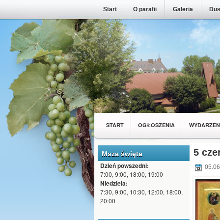
Start
O parafii
Galeria
Dus
START
OGŁOSZENIA
WYDARZEN
MŁODZIEŻ Z NASZEJ PARAFII
WSPÓL
5 cze
Msza święta
Dzień powszedni:
05.06
7:00, 9:00, 18:00, 19:00
Niedziela:
7:30, 9:00, 10:30, 12:00, 18:00,
20:00