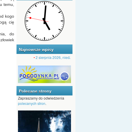
ku temu,
 od kogo
ogą cię
nia, do
złowiek
Najnowsze wpisy
•
2 sierpnia 2026, niedziela, XVIII Tydzień zwykły, Osiemnasta Nied
Polecane strony
Zapraszamy do odwiedzenia
polecanych stron
.