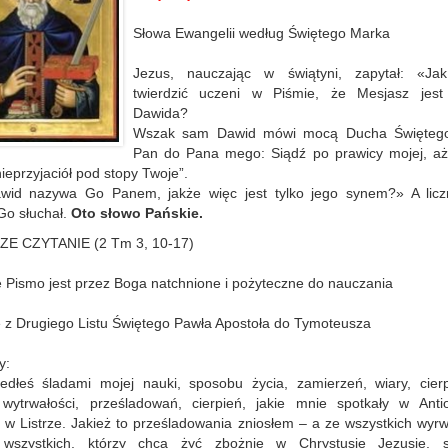
Słowa Ewangelii według Świętego Marka
Jezus, nauczając w świątyni, zapytał: «J
twierdzić uczeni w Piśmie, że Mesjasz jes
Dawida?
Wszak sam Dawid mówi mocą Ducha Świętego
Pan do Pana mego: Siądź po prawicy mojej, aż
ieprzyjaciół pod stopy Twoje”.
id nazywa Go Panem, jakże więc jest tylko jego synem?» A licz
Go słuchał.
Oto słowo Pańskie.
E CZYTANIE (2 Tm 3, 10-17)
 Pismo jest przez Boga natchnione i pożyteczne do nauczania
 z Drugiego Listu Świętego Pawła Apostoła do Tymoteusza
y:
edłeś śladami mojej nauki, sposobu życia, zamierzeń, wiary, cierpl
, wytrwałości, prześladowań, cierpień, jakie mnie spotkały w Antio
 w Listrze. Jakież to prześladowania zniosłem – a ze wszystkich wyr
wszystkich, którzy chcą żyć zbożnie w Chrystusie Jezusie, s