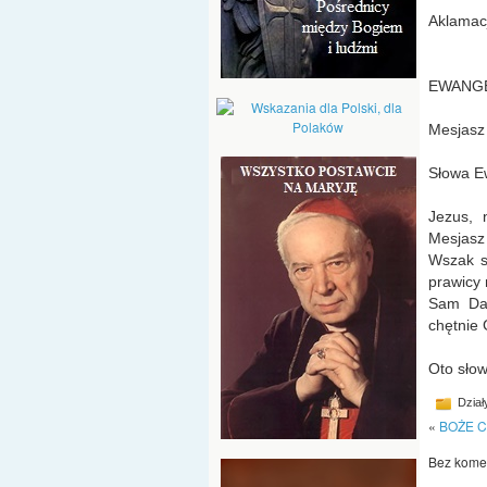
Aklamacja
EWANGEL
Mesjasz
Słowa E
Jezus, 
Mesjasz
Wszak s
prawicy 
Sam Daw
chętnie 
Oto słow
Dział
«
BOŻE C
Bez komen