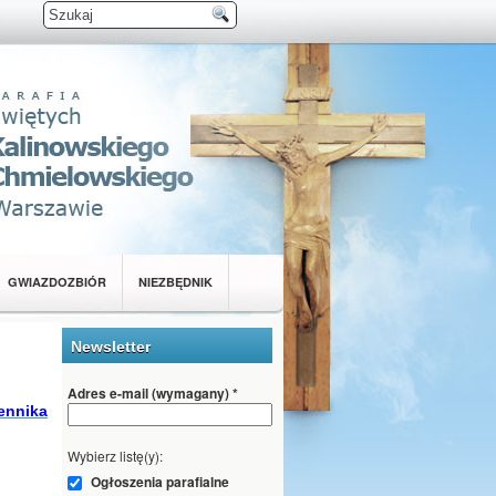
GWIAZDOZBIÓR
NIEZBĘDNIK
Newsletter
Adres e-mail (wymagany)
*
ennika
Wybierz listę(y):
Ogłoszenia parafialne