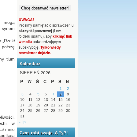
UWAGA!
ak mogą
Prosimy pamiętać o sprawdzeniu
t synem
skrzynki pocztowej
(i ew.
folderu spamu), aby
kliknąć link
:„Rzekł
w mailu
potwierdzającym
 położę
subskrypcję.
Tylko wtedy
newsletter dojdzie.
ny tłum
Kalendarz
SIERPIEŃ 2026
P
W
Ś
C
P
S
N
1
2
3
4
5
6
7
8
9
10
11
12
13
14
15
16
17
18
19
20
21
22
23
24
25
26
27
28
29
30
31
iwości,
« lip
chii, w
wał mnie
Czas robi swoje. A Ty?!
potkają