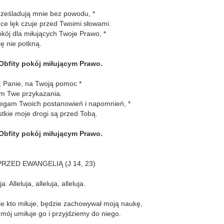
rześladują mnie bez powodu, *
ce lęk czuje przed Twoimi słowami.
okój dla miłujących Twoje Prawo, *
ię nie potkną.
Obfity pokój miłującym Prawo.
 Panie, na Twoją pomoc *
am Twe przykazania.
zegam Twoich postanowień i napomnień, *
tkie moje drogi są przed Tobą.
Obfity pokój miłującym Prawo.
RZED EWANGELIĄ (J 14, 23)
: Alleluja, alleluja, alleluja.
ie kto miłuje, będzie zachowywał moją naukę,
 mój umiłuje go i przyjdziemy do niego.