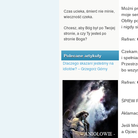
Czas ucieka, śmierć nie minie,
Możni p
wieczność czeka.
moje ser
Chcesz, aby Bóg był po Twojej
Obfity p
stronie, a czy Ty jesteś po
i nigdy s
stronie Boga?
Refren:
Jeśli ktoś chce się dostać do
nieba, nie może być
Czekam,
człowiekiem nienawiści.
Polecane artykuły
i spełni
Dlaczego skazani jesteśmy na
Przestr
Nawet kąkol może Bóg
idiotów? – Grzegorz Górny
przeistoczyć w pszenicę.
bo wszys
Dajmy Bogu szansę, by nas
Refren:
przemienił, aby na nowo
pojawiło się w nas Boże
tchnienie.
ŚPIEW P
Aklamacja
Jeśli Mn
a Ojciec