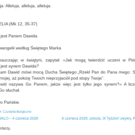
: Alleluja, alleluja, alleluja.
IA (Mk 12, 35-37)
 jest Panem Dawida
wangelii według Świętego Marka
nauczając w świątyni, zapytał: «Jak mogą twierdzić uczeni w Piś
 jest synem Dawida?
am Dawid mówi mocą Ducha Świętego:„Rzekł Pan do Pana mego: S
mojej, aż położę Twoich nieprzyjaciół pod stopy Twoje”.
id nazywa Go Panem, jakże więc jest tylko jego synem?» A licz
Go słuchał.
o Pańskie.
y:
Czytania liturgiczne
IAŁO – 4 czerwca 2026
6 czerwca 2026, sobota, IX Tydzień zwykły, R
tarzy.