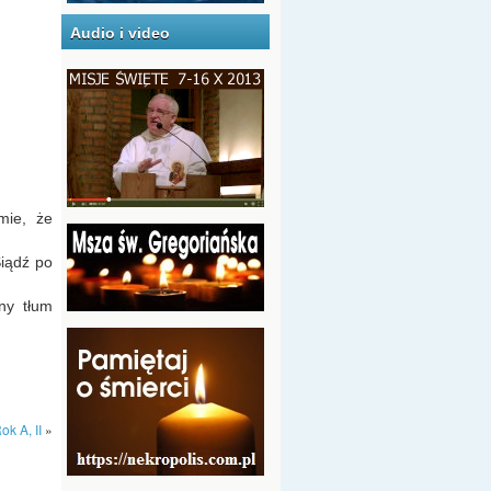
Audio i video
mie, że
iądź po
ny tłum
ok A, II
»