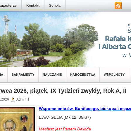
zpasterze
Kontakt
Schola
IA
SAKRAMENTY
NAUCZANIE
NABOŻEŃSTWA
WSPÓLNOTY
NOTY
rwca 2026, piątek, IX Tydzień zwykły, Rok A, II
.2026
Admin 1
Wspomnienie św. Bonifacego, biskupa i męcz
EWANGELIA (Mk 12, 35-37)
Mesjasz jest Panem Dawida