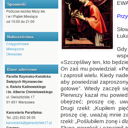
EWA
Spowiedź
Podczas każdej Mszy św.
Przy
i w I Piątek Miesiąca
od 15:00 do 21:00
Sło
Łuk
Nabożeństwa
Cotygodniowe
Gdy 
Miesięczne
Okresowe
wsp
«Szczęśliwy ten, kto będzi
On zaś mu powiedział: «Pe
Dane adresowe
i zaprosił wielu. Kiedy nad
Parafia Rzymsko-Katolicka
Świętych Wyznawców:
aby powiedział zaproszonym
o. Rafała Kalinowskiego
gotowe”. Wtedy zaczęli s
i br. Alberta Chmielowskiego
Pierwszy kazał mu powiedz
ul. Gwiaździsta 17
obejrzeć; proszę cię, uw
01-651 Warszawa
Drugi rzekł: „Kupiłem pi
Kancelaria Parafialna:
proszę cię, uważaj mnie z
Tel. (22) 832 26 55
rzekł: „Poślubiłem żonę i d
kancelaria@gwiazdzista17.pl
Sługa powrócił i oznajmi
Czynna: