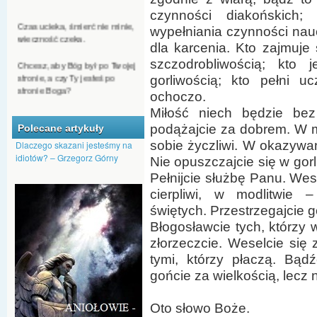
czynności diakońskich
Czas ucieka, śmierć nie minie,
wieczność czeka.
wypełniania czynności nau
dla karcenia. Kto zajmuje
Chcesz, aby Bóg był po Twojej
szczodrobliwością; kto 
stronie, a czy Ty jesteś po
stronie Boga?
gorliwością; kto pełni uc
ochoczo.
Jeśli ktoś chce się dostać do
Miłość niech będzie bez 
nieba, nie może być
podążajcie za dobrem. W m
Polecane artykuły
człowiekiem nienawiści.
sobie życzliwi. W okazywan
Dlaczego skazani jesteśmy na
Nawet kąkol może Bóg
idiotów? – Grzegorz Górny
Nie opuszczajcie się w gor
przeistoczyć w pszenicę.
Pełnijcie służbę Panu. Wes
cierpliwi, w modlitwie –
Dajmy Bogu szansę, by nas
przemienił, aby na nowo
świętych. Przestrzegajcie g
pojawiło się w nas Boże
Błogosławcie tych, którzy 
tchnienie.
złorzeczcie. Weselcie się z
tymi, którzy płaczą. Bąd
gońcie za wielkością, lecz 
Oto słowo Boże.