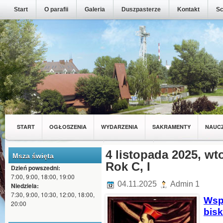
Start
O parafii
Galeria
Duszpasterze
Kontakt
Sc
START
OGŁOSZENIA
WYDARZENIA
SAKRAMENTY
NAUC
MŁODZIEŻ Z NASZEJ PARAFII
4 listopada 2025, wt
WSPÓLNOTY
Msza święta
Rok C, I
Dzień powszedni:
7:00, 9:00, 18:00, 19:00
04.11.2025
Admin 1
Niedziela:
7:30, 9:00, 10:30, 12:00, 18:00,
Wsp
20:00
bis