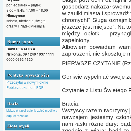
poniedziałek – piątek
gospodarz nakazał swemu s
8.00 – 8:45; 17.00 – 18.00
w zaułki miasta i sprowadź
Nieczynna:
chromych!” Sługa oznajmił: 
sobota, niedziela, święta
oraz w I Piątek Miesiąca
jeszcze jest miejsce”. Na to
między opłotki i przyna
zapełniony.
Numer konta
Albowiem powiadam wam: 
Bank PEKAO S.A.
zaproszeni, nie skosztuje m
Nr konta: 39 1240 1037 1111
0000 0692 4520
PIERWSZE CZYTANIE (Rz 
Polityka prywatności
Gorliwie wypełniać swoje z
Przeczytaj w nowym oknie
Pobierz dokument PDF
Czytanie z Listu Świętego
Bracia:
Hasła
Wszyscy razem tworzymy jed
biskup
chrzest
galeria zdjęć
modlitwa
odpust
różaniec
nawzajem jesteśmy człon
nam łaski różne dary: bą
Złote myśli
zgodnie z wiarą; bądź to