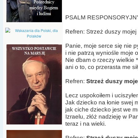
PSALM RESPONSORYJNY (P
Refren: Strzeż duszy mojej
Panie, moje serce się nie p
i nie patrzą wyniośle moje 
Nie dbam o rzeczy wielkie *
ani o to, co przerasta me sił
Refren:
Strzeż duszy moje
Lecz uspokoiłem i uciszyłe
Jak dziecko na łonie swej m
jak ciche dziecko jest we 
Izraelu, złóż nadzieję w Pan
teraz i na wieki.
Refren:
Strzeż duszy moje