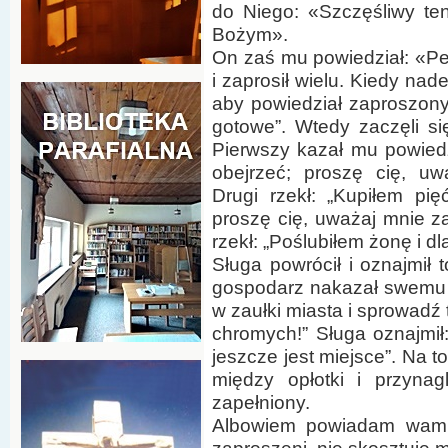
do Niego: «Szczęśliwy ten
Bożym».
On zaś mu powiedział: «Pe
i zaprosił wielu. Kiedy nad
aby powiedział zaproszonym
gotowe”. Wtedy zaczęli s
Pierwszy kazał mu powiedz
obejrzeć; proszę cię, uw
Drugi rzekł: „Kupiłem pi
proszę cię, uważaj mnie z
rzekł: „Poślubiłem żonę i d
Sługa powrócił i oznajmi
gospodarz nakazał swemu s
w zaułki miasta i sprowadź
chromych!” Sługa oznajmił: 
jeszcze jest miejsce”. Na to
między opłotki i przyna
zapełniony.
Albowiem powiadam wam: 