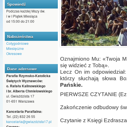
Spowiedź
Podczas każdej Mszy św.
i w I Piątek Miesiąca
od 15:00 do 21:00
Nabożeństwa
Cotygodniowe
Miesięczne
Okresowe
Oznajmiono Mu: «Twoja Mat
się widzieć z Tobą».
Dane adresowe
Lecz On im odpowiedział:
Parafia Rzymsko-Katolicka
którzy słuchają słowa Bo
Świętych Wyznawców:
Pańskie.
o. Rafała Kalinowskiego
i br. Alberta Chmielowskiego
PIERWSZE CZYTANIE (Ezd 6
ul. Gwiaździsta 17
01-651 Warszawa
Zakończenie odbudowy świ
Kancelaria Parafialna:
Tel. (22) 832 26 55
Czytanie z Księgi Ezdrasza
kancelaria@gwiazdzista17.pl
Czynna: