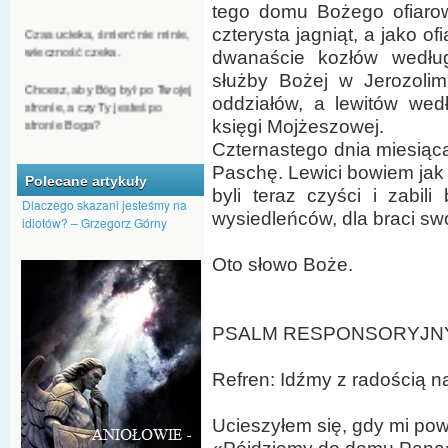
tego domu Bożego ofiarowa
Czas ucieka, śmierć nie minie,
czterysta jagniąt, a jako o
wieczność czeka.
dwanaście kozłów według 
Chcesz, aby Bóg był po Twojej
służby Bożej w Jerozolim
stronie, a czy Ty jesteś po
oddziałów, a lewitów wed
stronie Boga?
księgi Mojżeszowej.
Jeśli ktoś chce się dostać do
Czternastego dnia miesiąc
nieba, nie może być
Paschę. Lewici bowiem jak 
człowiekiem nienawiści.
Polecane artykuły
byli teraz czyści i zabil
Dlaczego skazani jesteśmy na
Nawet kąkol może Bóg
wysiedleńców, dla braci swo
idiotów? – Grzegorz Górny
przeistoczyć w pszenicę.
Oto słowo Boże.
Dajmy Bogu szansę, by nas
przemienił, aby na nowo
pojawiło się w nas Boże
tchnienie.
PSALM RESPONSORYJNY (Ps
Refren: Idźmy z radością n
Ucieszyłem się, gdy mi pow