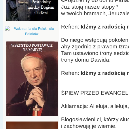
«Pójdziemy do domu Pana
Już stoją nasze stopy *
w twoich bramach, Jeruzal
Refren:
Idźmy z radością 
Do niego wstępują pokoleni
aby zgodnie z prawem Izrae
Tam ustawiono trony sędzio
trony domu Dawida.
Refren:
Idźmy z radością 
ŚPIEW PRZED EWANGELIĄ (
Aklamacja: Alleluja, alleluja,
Błogosławieni ci, którzy s
i zachowują je wiernie.