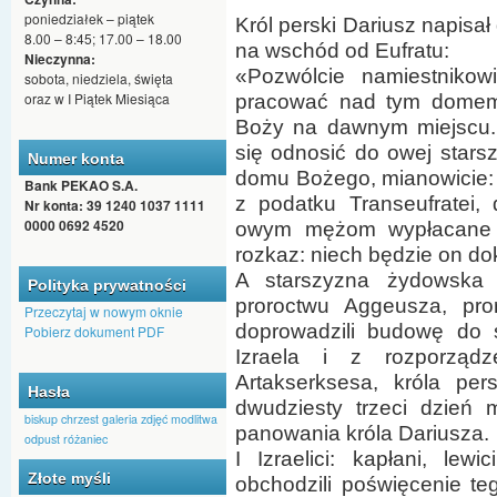
poniedziałek – piątek
Król perski Dariusz napisał
8.00 – 8:45; 17.00 – 18.00
na wschód od Eufratu:
Nieczynna:
«Pozwólcie namiestnikow
sobota, niedziela, święta
oraz w I Piątek Miesiąca
pracować nad tym domem
Boży na dawnym miejscu. 
się odnosić do owej stars
Numer konta
domu Bożego, mianowicie:
Bank PEKAO S.A.
z podatku Transeufratei,
Nr konta: 39 1240 1037 1111
0000 0692 4520
owym mężom wypłacane k
rozkaz: niech będzie on d
A starszyzna żydowska
Polityka prywatności
proroctwu Aggeusza, pror
Przeczytaj w nowym oknie
doprowadzili budowę do 
Pobierz dokument PDF
Izraela i z rozporząd
Artakserksesa, króla pe
Hasła
dwudziesty trzeci dzień 
biskup
chrzest
galeria zdjęć
modlitwa
panowania króla Dariusza.
odpust
różaniec
I Izraelici: kapłani, lew
Złote myśli
obchodzili poświęcenie t