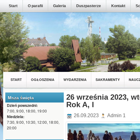
Start
O parafii
Galeria
Duszpasterze
Kontakt
Sc
START
OGŁOSZENIA
WYDARZENIA
SAKRAMENTY
NAUC
MŁODZIEŻ Z NASZEJ PARAFII
26 września 2023, wt
WSPÓLNOTY
Msza święta
Rok A, I
Dzień powszedni:
7:00, 9:00, 18:00, 19:00
26.09.2023
Admin 1
Niedziela:
7:30, 9:00, 10:30, 12:00, 18:00,
20:00