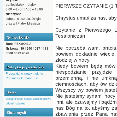
poniedziałek – piątek
PIERWSZE CZYTANIE (1 Tes
8.00 – 8:45; 17.00 – 18.00
Nieczynna:
Chrystus umarł za nas, aby
sobota, niedziela, święta
oraz w I Piątek Miesiąca
Czytanie z Pierwszego L
Tesaloniczan
Numer konta
Bank PEKAO S.A.
Nie potrzeba wam, bracia
Nr konta: 39 1240 1037 1111
0000 0692 4520
bowiem dokładnie wiecie,
złodziej w nocy.
Kiedy bowiem będą mówić
Polityka prywatności
niespodzianie przyjdzi
Przeczytaj w nowym oknie
brzemienną, i nie umkną.
Pobierz dokument PDF
ciemnościach, aby ów dzie
Wszyscy wy bowiem jesteśc
Hasła
Nie jesteśmy synami nocy a
biskup
chrzest
galeria zdjęć
modlitwa
inni, ale czuwajmy i bądźm
odpust
różaniec
nas Bóg na to, abyśmy zas
Złote myśli
zbawienia przez Pana nas