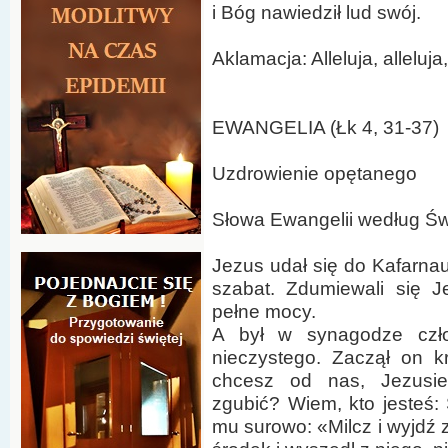
i Bóg nawiedził lud swój.
Aklamacja: Alleluja, alleluja,
EWANGELIA (Łk 4, 31-37)
Uzdrowienie opętanego
Słowa Ewangelii według Ś
Jezus udał się do Kafarnau
szabat. Zdumiewali się 
pełne mocy.
A był w synagodze czło
nieczystego. Zaczął on k
chcesz od nas, Jezusie
zgubić? Wiem, kto jesteś:
mu surowo: «Milcz i wyjdź z