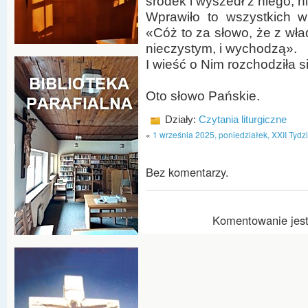
środek i wyszedł z niego, 
Wprawiło to wszystkich w
«Cóż to za słowo, że z wł
nieczystym, i wychodzą».
I wieść o Nim rozchodziła s
Oto słowo Pańskie.
Działy:
Czytania liturgiczne
«
1 września 2025, poniedziałek, XXII Tydz
Bez komentarzy.
Komentowanie jest