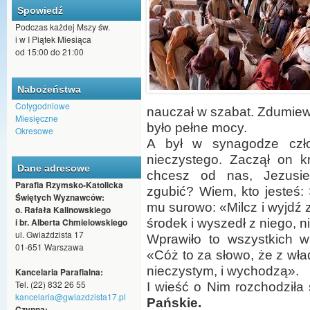
Spowiedź
Podczas każdej Mszy św.
i w I Piątek Miesiąca
od 15:00 do 21:00
Nabożeństwa
Cotygodniowe
nauczał w szabat. Zdumiew
Miesięczne
było pełne mocy.
Okresowe
A był w synagodze czło
nieczystego. Zaczął on k
Dane adresowe
chcesz od nas, Jezusie
Parafia Rzymsko-Katolicka
zgubić? Wiem, kto jesteś:
Świętych Wyznawców:
mu surowo: «Milcz i wyjdź z
o. Rafała Kalinowskiego
i br. Alberta Chmielowskiego
środek i wyszedł z niego, 
ul. Gwiaździsta 17
Wprawiło to wszystkich w
01-651 Warszawa
«Cóż to za słowo, że z wł
nieczystym, i wychodzą».
Kancelaria Parafialna:
Tel. (22) 832 26 55
I wieść o Nim rozchodziła
kancelaria@gwiazdzista17.pl
Pańskie.
Czynna: