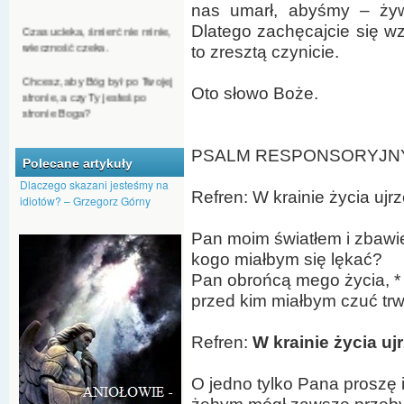
nas umarł, abyśmy – żyw
Czas ucieka, śmierć nie minie,
Dlatego zachęcajcie się wza
wieczność czeka.
to zresztą czynicie.
Chcesz, aby Bóg był po Twojej
stronie, a czy Ty jesteś po
Oto słowo Boże.
stronie Boga?
Jeśli ktoś chce się dostać do
nieba, nie może być
PSALM RESPONSORYJNY (Ps
człowiekiem nienawiści.
Polecane artykuły
Dlaczego skazani jesteśmy na
Refren: W krainie życia ujr
Nawet kąkol może Bóg
idiotów? – Grzegorz Górny
przeistoczyć w pszenicę.
Pan moim światłem i zbawi
Dajmy Bogu szansę, by nas
kogo miałbym się lękać?
przemienił, aby na nowo
pojawiło się w nas Boże
Pan obrońcą mego życia, *
tchnienie.
przed kim miałbym czuć tr
Refren:
W krainie życia u
O jedno tylko Pana proszę 