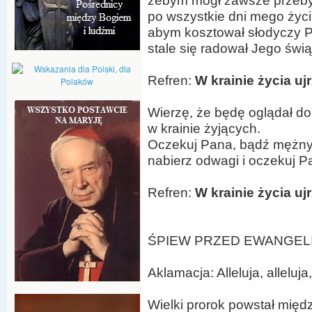
żebym mógł zawsze przeb
po wszystkie dni mego życi
abym kosztował słodyczy P
stale się radował Jego świą
Refren:
W krainie życia u
Wierzę, że będę oglądał do
w krainie żyjących.
Oczekuj Pana, bądź mężny,
nabierz odwagi i oczekuj P
Refren:
W krainie życia u
ŚPIEW PRZED EWANGELIĄ (
Aklamacja: Alleluja, alleluja,
Wielki prorok powstał międ