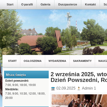
Start
O parafii
Galeria
Duszpasterze
Kontakt
Sc
START
OGŁOSZENIA
WYDARZENIA
SAKRAMENTY
NAUC
MŁODZIEŻ Z NASZEJ PARAFII
2 września 2025, wto
WSPÓLNOTY
Msza święta
Dzień Powszedni, Ro
Dzień powszedni:
7:00, 9:00, 18:00, 19:00
02.09.2025
Admin 1
Niedziela:
7:30, 9:00, 10:30, 12:00, 18:00,
20:00